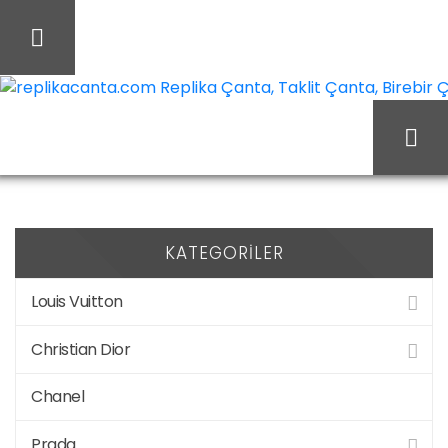
İçeriği
Geç
replikacanta.com Replika Çanta, Taklit Çanta, Birebir Ça
MarkalarChloe
Ana Sayfa
KATEGORILER
Louis Vuitton
Christian Dior
Chanel
Prada