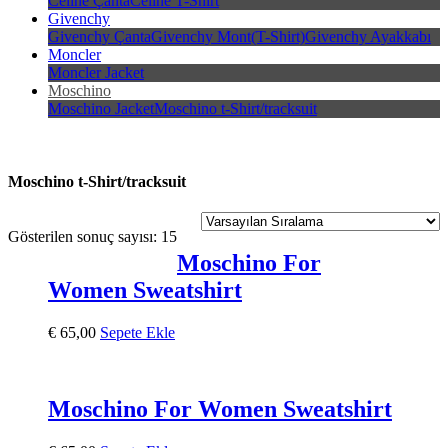
Celine Çanta
Celine T-Shirt
Givenchy
Givenchy Çanta
Givenchy Mont(T-Shirt)
Givenchy Ayakkabı
Moncler
Moncler Jacket
Moschino
Moschino Jacket
Moschino t-Shirt/tracksuit
Moschino t-Shirt/tracksuit
Gösterilen sonuç sayısı: 15
Moschino For
Women Sweatshirt
€
65,00
Sepete Ekle
Moschino For Women Sweatshirt