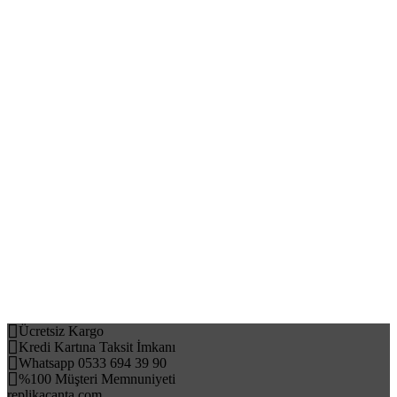
Ücretsiz Kargo
Kredi Kartına Taksit İmkanı
Whatsapp 0533 694 39 90
%100 Müşteri Memnuniyeti
replikacanta.com