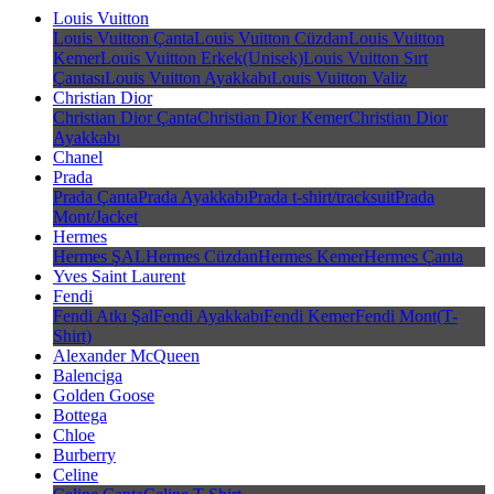
Louis Vuitton
Louis Vuitton Çanta
Louis Vuitton Cüzdan
Louis Vuitton
Kemer
Louis Vuitton Erkek(Unisek)
Louis Vuitton Sırt
Çantası
Louis Vuitton Ayakkabı
Louis Vuitton Valiz
Christian Dior
Christian Dior Çanta
Christian Dior Kemer
Christian Dior
Ayakkabı
Chanel
Prada
Prada Çanta
Prada Ayakkabı
Prada t-shirt/tracksuit
Prada
Mont/Jacket
Hermes
Hermes ŞAL
Hermes Cüzdan
Hermes Kemer
Hermes Çanta
Yves Saint Laurent
Fendi
Fendi Atkı Şal
Fendi Ayakkabı
Fendi Kemer
Fendi Mont(T-
Shirt)
Alexander McQueen
Balenciga
Golden Goose
Bottega
Chloe
Burberry
Celine