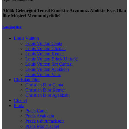
Ahîlik Geleneğini Temsil Etmektir Arzumuz. Ahîlikte Esas Olan
İlke Müşteri Memnuniyetidir!
Kategoriler
Louis Vuitton
Louis Vuitton Çanta
Louis Vuitton Cüzdan
Louis Vuitton Kemer
Louis Vuitton Erkek(Unisek)
Louis Vuitton Sırt Çantası
Louis Vuitton Ayakkabı
Louis Vuitton Valiz
Christian Dior
Christian Dior Çanta
Christian Dior Kemer
Christian Dior Ayakkabı
Chanel
Prada
Prada Çanta
Prada Ayakkabı
Prada t-shirt/tracksuit
Prada Mont/Jacket