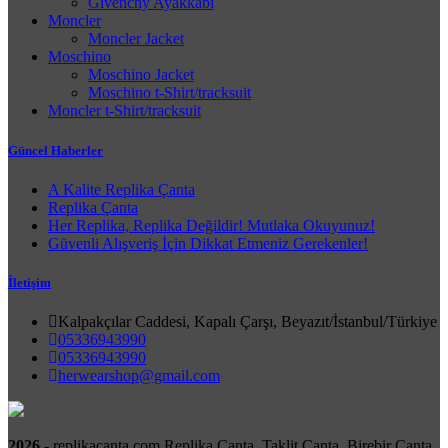
Givenchy Ayakkabı
Moncler
Moncler Jacket
Moschino
Moschino Jacket
Moschino t-Shirt/tracksuit
Moncler t-Shirt/tracksuit
Güncel Haberler
A Kalite Replika Çanta
Replika Çanta
Her Replika, Replika Değildir! Mutlaka Okuyunuz!
Güvenli Alışveriş İçin Dikkat Etmeniz Gerekenler!
İletişim
Kalpakçılar Caddesi, Kapalı Çarşı, Beyazıt/İstanbul/Türkiye
05336943990
05336943990
herwearshop@gmail.com
2026 -
replikacanta.com Replika Çanta, Taklit Çanta, Birebir Çanta,