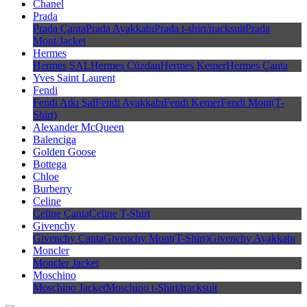
Chanel
Prada
Prada Çanta
Prada Ayakkabı
Prada t-shirt/tracksuit
Prada
Mont/Jacket
Hermes
Hermes ŞAL
Hermes Cüzdan
Hermes Kemer
Hermes Çanta
Yves Saint Laurent
Fendi
Fendi Atkı Şal
Fendi Ayakkabı
Fendi Kemer
Fendi Mont(T-
Shirt)
Alexander McQueen
Balenciga
Golden Goose
Bottega
Chloe
Burberry
Celine
Celine Çanta
Celine T-Shirt
Givenchy
Givenchy Çanta
Givenchy Mont(T-Shirt)
Givenchy Ayakkabı
Moncler
Moncler Jacket
Moschino
Moschino Jacket
Moschino t-Shirt/tracksuit