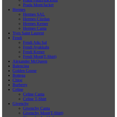
Prada t-shirt/tracksuit
Prada Mont/Jacket
Hermes
Hermes ŞAL
Hermes Cüzdan
Hermes Kemer
Hermes Çanta
Yves Saint Laurent
Fendi
Fendi Atkı Şal
Fendi Ayakkabı
Fendi Kemer
Fendi Mont(T-Shirt)
Alexander McQueen
Balenciga
Golden Goose
Bottega
Chloe
Burberry
Celine
Celine Çanta
Celine T-Shirt
Givenchy
Givenchy Çanta
Givenchy Mont(T-Shirt)