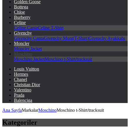
Golden Goose
Bottega
Chloe
Burberry
Celine
Celine Çanta
Celine T-Shirt
Givenchy
Givenchy Çanta
Givenchy Mont(T-Shirt)
Givenchy Ayakkabı
Moncler
Moncler Jacket
Moschino
Moschino Jacket
Moschino t-Shirt/tracksuit
Louis Vuitton
Hermes
Chanel
Christian Dior
Valentino
Prada
Balenciga
Ana Sayfa
Markalar
Moschino
Moschino t-Shirt/tracksuit
Kategoriler