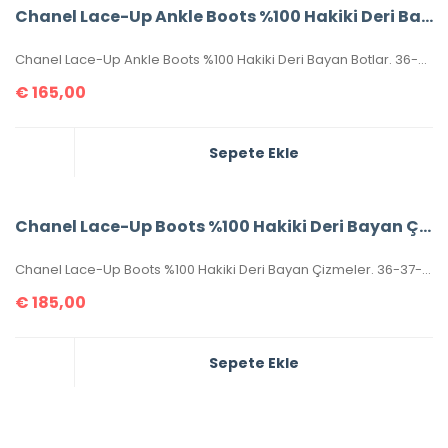
Chanel Lace-Up Ankle Boots %100 Hakiki Deri Bayan Botlar.
Chanel Lace-Up Ankle Boots %100 Hakiki Deri Bayan Botlar. 36-37-38-39-40 ölçüler mevcuttur. Topuk yüksekliği 4 cm’dir. Aksesuarları yazılıdır. Kutulu, toz torbalı, sertifikalıdır.
€
165,00
Sepete Ekle
Chanel Lace-Up Boots %100 Hakiki Deri Bayan Çizme
Chanel Lace-Up Boots %100 Hakiki Deri Bayan Çizmeler. 36-37-38-39-40 ölçüler mevcuttur. Topuk yüksekliği 4 cm’dir. Aksesuarları yazılıdır. Kutulu,toz torbalı,sertifikalıdır.
€
185,00
Sepete Ekle