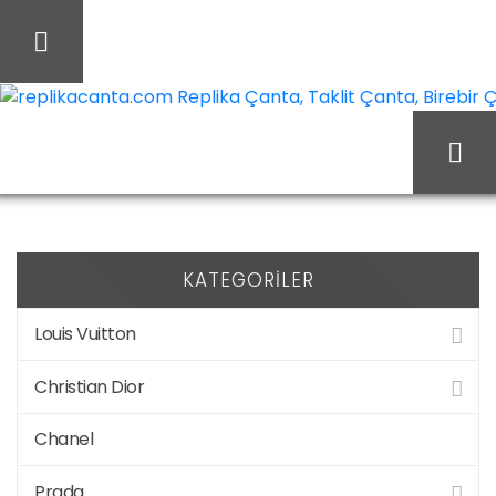
İçeriği
Geç
replikacanta.com Replika Çanta, Taklit Çanta, Birebir Ça
Ürünler “chanel
Ana Sayfa
çizme modelleri” olarak
KATEGORILER
Louis Vuitton
etiketlendi
Christian Dior
Chanel
Prada