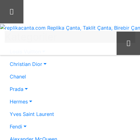
İçeriği
Geç
Ana Sayfa
Ürünler “Taklit Çanta” olarak etiketlendi
Kategoriler
replikacanta.com Replika Çanta, Taklit Çanta, Birebir Çant
Louis Vuitton
Christian Dior
Chanel
Prada
Hermes
Yves Saint Laurent
Fendi
Alexander McQueen