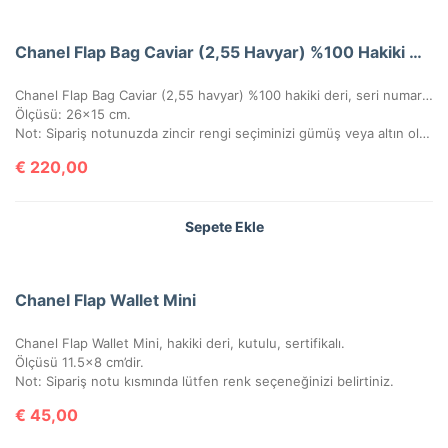
Chanel Flap Bag Caviar (2,55 Havyar) %100 Hakiki Deri
Chanel Flap Bag Caviar (2,55 havyar) %100 hakiki deri, seri numaralı, kutulu, toz torbalı, sertifikalı.
Ölçüsü: 26×15 cm.
Not: Sipariş notunuzda zincir rengi seçiminizi gümüş veya altın olarak belirtmeyi unutmayınız!
€
220,00
Sepete Ekle
Chanel Flap Wallet Mini
Chanel Flap Wallet Mini, hakiki deri, kutulu, sertifikalı.
Ölçüsü 11.5×8 cm’dir.
Not: Sipariş notu kısmında lütfen renk seçeneğinizi belirtiniz.
€
45,00