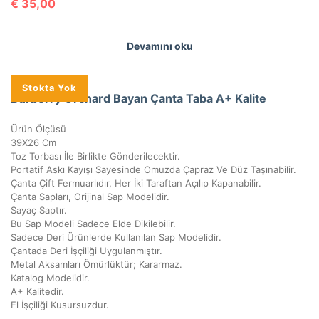
€
35,00
Devamını oku
Stokta Yok
Burberry Orchard Bayan Çanta Taba A+ Kalite
Ürün Ölçüsü
39X26 Cm
Toz Torbası İle Birlikte Gönderilecektir.
Portatif Askı Kayışı Sayesinde Omuzda Çapraz Ve Düz Taşınabilir.
Çanta Çift Fermuarlıdır, Her İki Taraftan Açılıp Kapanabilir.
Çanta Sapları, Orijinal Sap Modelidir.
Sayaç Saptır.
Bu Sap Modeli Sadece Elde Dikilebilir.
Sadece Deri Ürünlerde Kullanılan Sap Modelidir.
Çantada Deri İşçiliği Uygulanmıştır.
Metal Aksamları Ömürlüktür; Kararmaz.
Katalog Modelidir.
A+ Kalitedir.
El İşçiliği Kusursuzdur.