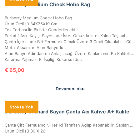
Burberry Medium Check Hobo Bag
Burberry Medium Check Hobo Bag
Ürün Ölçüsü 34X25X19 Cm
Toz Torbası İle Birlikte Gönderilecektir.
Portatif Askı Kayışı Sayesinde İster Omuzda İster Kolda Taşınabilir.
Çanta İçerisinde Biri Fermuarlı Olmak Üzere 3 Cepli Çıkarılabilir Cüzdanı Vardır.
Metal Aksamları Altın Banyodur.
Altın Banyo Adından da Anlaşılacağı Üzere Kaplamanın En Kaliteli Olanıdır.
Kararma Yapmaz. El İşçiliği Kusursuzdur.
€
65,00
Devamını oku
Stokta Yok
Burberry Orchard Bayan Çanta Acı Kahve A+ Kalite
Çanta Çift Fermuarlıdır. Her İki Taraftan Açılıp Kapanabilir. Sapları Orijinal Sap Modelidir Ve Sayaç Saptır. Bu Sap Modeli Sadece Elde Dikilebilir. Sadece Deri Ürünlerde Kullanılan Sap Modelidir. Çantada Deri İşçiliği Uygulanmıştır. Metal Aksamları Altın Banyodur. Altın Banyo Adından da Anlaşılacağı Üzere Kaplamanın En Kaliteli Olanıdır. Ömürlüktür, Sararma Ve Kararma Yapmaz. Yeni Sezon Olan Bu Ürün, A+ Kalitedir. El İşçiliği Kusursuzdur.
Ürün Ölçüsü 39 X 26