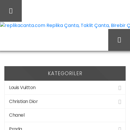
İçeriği
Geç
replikacanta.com Replika Çanta, Taklit Çanta, Birebir Ça
Alexander
Ana Sayfa
McQueen
KATEGORILER
Louis Vuitton
Christian Dior
Chanel
Prada