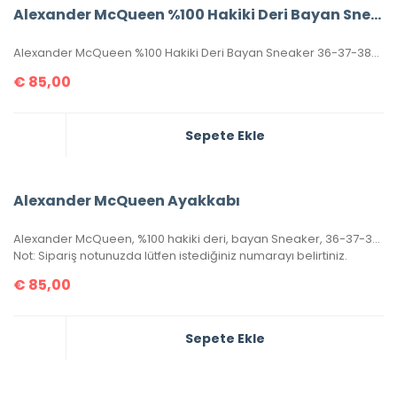
Alexander McQueen %100 Hakiki Deri Bayan Sneaker
Alexander McQueen %100 Hakiki Deri Bayan Sneaker 36-37-38-39-40 Numaralar Mevcuttur.
€
85,00
Sepete Ekle
Alexander McQueen Ayakkabı
Alexander McQueen, %100 hakiki deri, bayan Sneaker, 36-37-38-39-40 ölçülerinde pembe renk stoklara girmiştir.
Not: Sipariş notunuzda lütfen istediğiniz numarayı belirtiniz.
€
85,00
Sepete Ekle