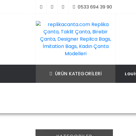
İçeriği
0533 694 39 90
Geç
replikacanta.com Replika Çanta, Taklit Ç
Replika Çanta, Birebir Çanta, Taklit Çan
Birebir Çanta, Designer Replica Bags, İmit
Replica Bags, İmitation Bags
ÜRÜN KATEGORILERI
LOUI
Bags, Kadın Çanta Modelleri
A