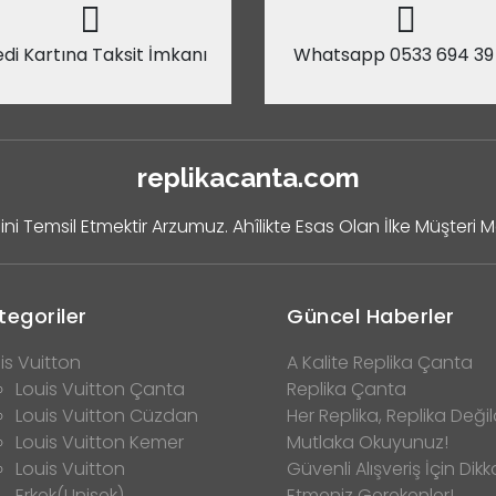
di Kartına Taksit İmkanı
Whatsapp 0533 694 39
replikacanta.com
ini Temsil Etmektir Arzumuz. Ahîlikte Esas Olan İlke Müşteri 
tegoriler
Güncel Haberler
is Vuitton
A Kalite Replika Çanta
Louis Vuitton Çanta
Replika Çanta
Louis Vuitton Cüzdan
Her Replika, Replika Değild
Louis Vuitton Kemer
Mutlaka Okuyunuz!
Louis Vuitton
Güvenli Alışveriş İçin Dikk
Erkek(Unisek)
Etmeniz Gerekenler!