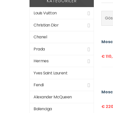
KATEGORILER
Louis Vuitton
Göst
Christian Dior
Chanel
Mosc
Prada
€
110
Hermes
Yves Saint Laurent
Fendi
Mosc
Alexander McQueen
€
220
Balenciga