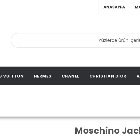
ANASAYFA
M
anta,
ta,
ation
S VUITTON
HERMES
CHANEL
CHRISTIAN DIOR
V
Moschino Jacke
na Sayfa
Moschino
Moschino Jac