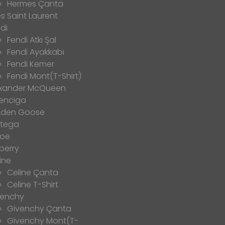
Hermes Çanta
s Saint Laurent
di
Fendi Atkı Şal
Fendi Ayakkabı
Fendi Kemer
Fendi Mont(T-Shirt)
exander McQueen
enciga
lden Goose
ttega
loe
berry
ine
Celine Çanta
Celine T-Shirt
venchy
Givenchy Çanta
Givenchy Mont(T-