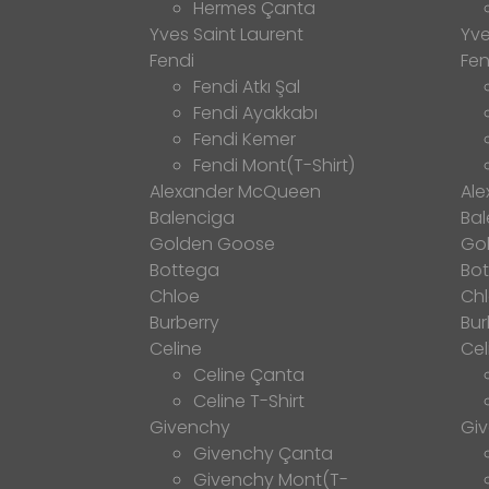
Hermes Çanta
Yves Saint Laurent
Yve
Fendi
Fen
Fendi Atkı Şal
Fendi Ayakkabı
Fendi Kemer
Fendi Mont(T-Shirt)
Alexander McQueen
Al
Balenciga
Bal
Golden Goose
Go
Bottega
Bo
Chloe
Ch
Burberry
Bur
Celine
Cel
Celine Çanta
Celine T-Shirt
Givenchy
Gi
Givenchy Çanta
Givenchy Mont(T-