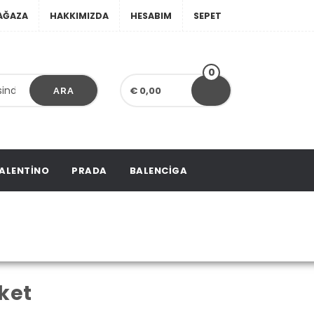
AĞAZA
HAKKIMIZDA
HESABIM
SEPET
0
€ 0,00
ARA
ALENTINO
PRADA
BALENCIGA
t
ket