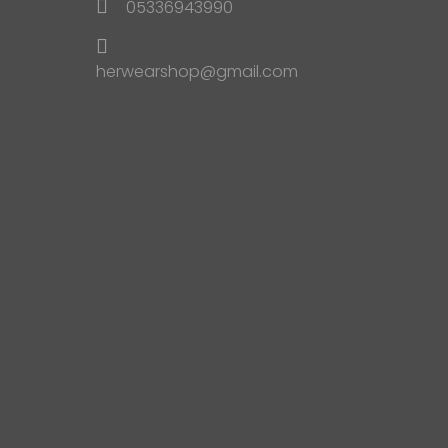
05336943990
herwearshop@gmail.com