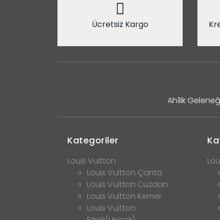
Ücretsiz Kargo
Kre
Ahîlik Geleneğ
Kategoriler
Ka
Louis Vuitton
Lou
Louis Vuitton Çanta
Louis Vuitton Cüzdan
Louis Vuitton Kemer
Louis Vuitton
Erkek(Unisek)