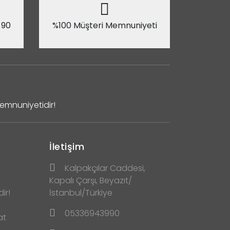
 90
%100 Müşteri Memnuniyeti
Memnuniyetidir!
İletişim
Kalpakçılar Caddesi,
Kapalı Çarşı, Beyazıt/
ir!
İstanbul/Türkiye
05336943990
at