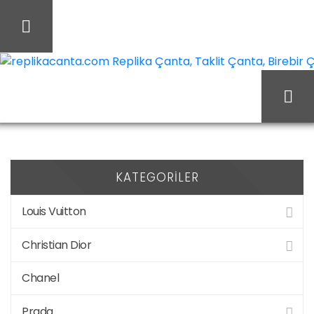
İçeriği
Geç
replikacanta.com Replika Çanta, Taklit Çanta, Birebir Ça
Prada
Ana Sayfa
Prada
Ayakkabı
KATEGORILER
Louis Vuitton
Christian Dior
Chanel
Prada