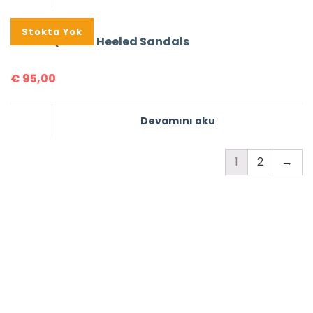
Stokta Yok
Prada Quilted Heeled Sandals
€
95,00
Devamını oku
1
2
→