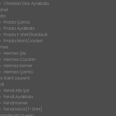
Christian Dior Ayakkabı
anel
ada
Prada Çanta
Prada Ayakkabı
Prada t-shirt/tracksuit
Prada Mont/Jacket
rmes
Hermes ŞAL
Hermes Cüzdan
Hermes Kemer
Hermes Çanta
s Saint Laurent
di
Fendi Atkı Şal
Fendi Ayakkabı
Fendi Kemer
Fendi Mont(T-Shirt)
exander McQueen