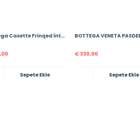
Bottega Casette Frinqed İntrecclo Bag
,00
€
330,00
Sepete Ekle
Sepete Ekle