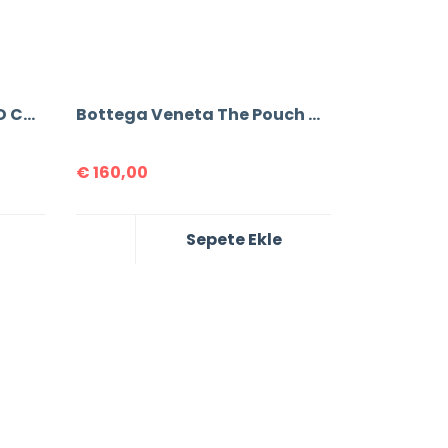
BOTTEGA VENETA PASDED CASETTE
Bottega Veneta The Pouch Mini Bag
€
160,00
Sepete Ekle