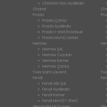
Christian Dior Ayakkabı
Chanel
Ch
Prada
Pr
Prada Çanta
Prada Ayakkabı
Prada t-shirt/tracksuit
Prada Mont/Jacket
Hermes
He
Hermes ŞAL
Hermes Cüzdan
Hermes Kemer
Hermes Çanta
Yves Saint Laurent
Yve
Fendi
Fen
Fendi Atkı Şal
Fendi Ayakkabı
Fendi Kemer
Fendi Mont(T-Shirt)
Alexander McQueen
Al