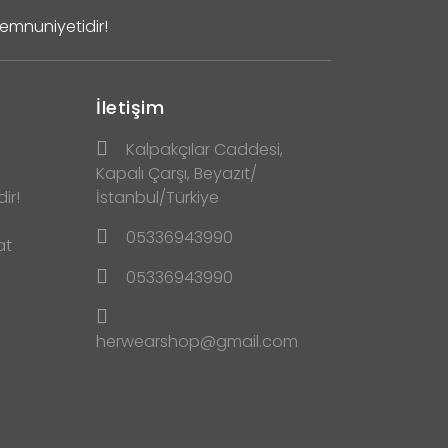
Memnuniyetidir!
İletişim
Kalpakçılar Caddesi,
Kapalı Çarşı, Beyazıt/
ir!
İstanbul/Türkiye
05336943990
at
05336943990
herwearshop@gmail.com