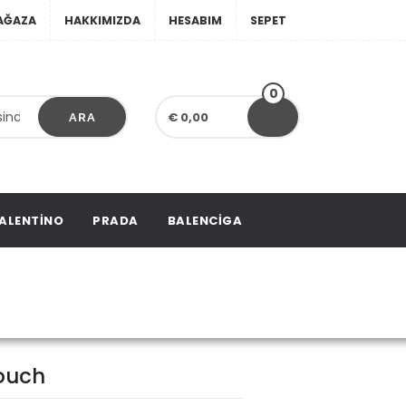
AĞAZA
HAKKIMIZDA
HESABIM
SEPET
0
€ 0,00
ARA
ALENTINO
PRADA
BALENCIGA
Pouch
ouch