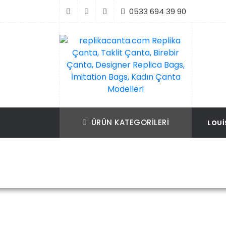
İçeriği
0533 694 39 90
Geç
replikacanta.com Replika Çanta, Taklit Ç
Replika Çanta, Birebir Çanta, Taklit Çan
Birebir Çanta, Designer Replica Bags, İmit
Replica Bags, İmitation Bags
ÜRÜN KATEGORILERI
LOUI
Bags, Kadın Çanta Modelleri
Ana Sayf