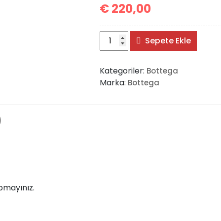
€
220,00
Bottega
Sepete Ekle
The
Chain
Kategoriler:
Bottega
Pouch
Marka:
Bottega
adet
)
pmayınız.