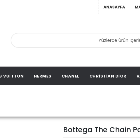
ANASAYFA
M
anta,
ta,
ation
S VUITTON
HERMES
CHANEL
CHRISTIAN DIOR
V
Bottega The Chain 
a
Bottega
Bottega The Chain P