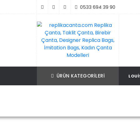
İçeriği
0533 694 39 90
Geç
replikacanta.com Replika Çanta, Taklit Ç
Replika Çanta, Birebir Çanta, Taklit Çan
Birebir Çanta, Designer Replica Bags, İmit
Replica Bags, İmitation Bags
ÜRÜN KATEGORILERI
LOUI
Bags, Kadın Çanta Modelleri
Ana Sayfa
Bottega