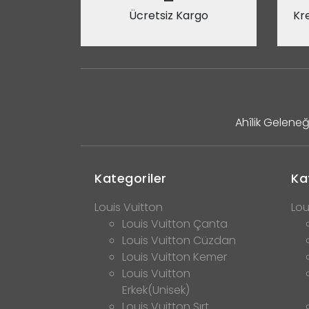
Ücretsiz Kargo
Kre
Ahîlik Geleneğ
Kategoriler
Ka
Louis Vuitton
Lou
Louis Vuitton Çanta
Louis Vuitton Cüzdan
Louis Vuitton Kemer
Louis Vuitton
Erkek(Unisek)
Louis Vuitton Sırt