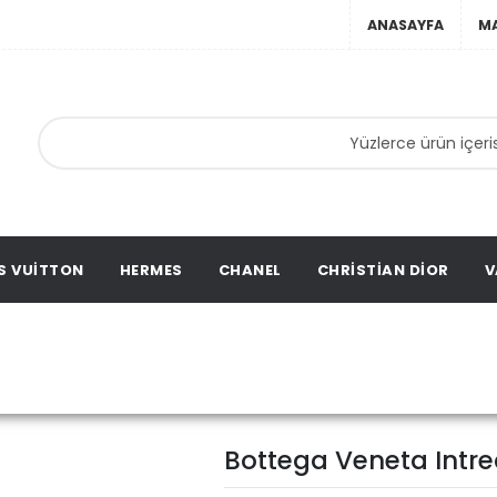
ANASAYFA
M
anta,
ta,
ation
S VUITTON
HERMES
CHANEL
CHRISTIAN DIOR
V
Bottega Veneta Intreccia
Bottega Veneta Intr