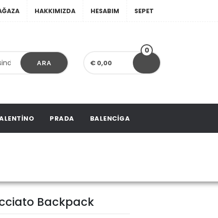
AĞAZA
HAKKIMIZDA
HESABIM
SEPET
0
€ 0,00
ARA
ALENTINO
PRADA
BALENCIGA
to Backpack
ecciato Backpack