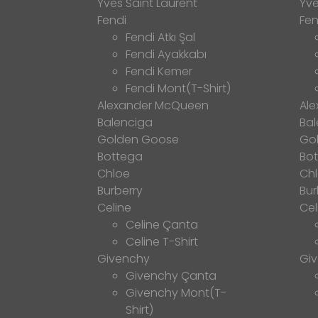
Yves Saint Laurent
Yve
Fendi
Fen
Fendi Atkı Şal
Fendi Ayakkabı
Fendi Kemer
Fendi Mont(T-Shirt)
Alexander McQueen
Al
Balenciga
Bal
Golden Goose
Go
Bottega
Bo
Chloe
Ch
Burberry
Bur
Celine
Cel
Celine Çanta
Celine T-Shirt
Givenchy
Gi
Givenchy Çanta
Givenchy Mont(T-
Shirt)