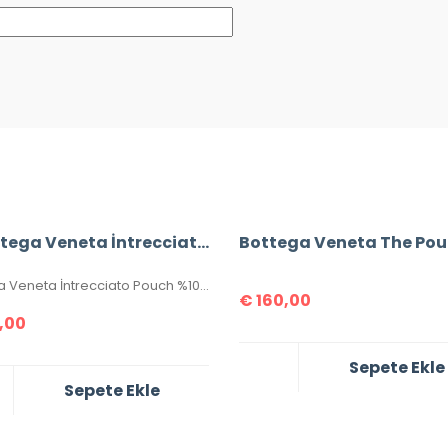
#Bottega Veneta İntrecciato Pouch
Bottega Veneta İntrecciato Pouch %100 Hakiki Deri Clutch. Malzemesi el örgüsü, hakiki kuzu derisidir. Ölçüsü 20×15 cm dir. Kutulu, toz torbalı, sertifikalıdır.
€
160,00
,00
Sepete Ekle
Sepete Ekle