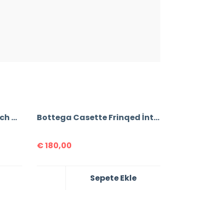
Bottega Veneta The Pouch Mini Bag
Bottega Casette Frinqed İntrecclo Bag
€
180,00
Sepete Ekle