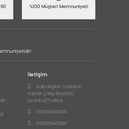
 90
%100 Müşteri Memnuniyeti
Memnuniyetidir!
İletişim
Kalpakçılar Caddesi,
Kapalı Çarşı, Beyazıt/
ir!
İstanbul/Türkiye
05336943990
at
05336943990