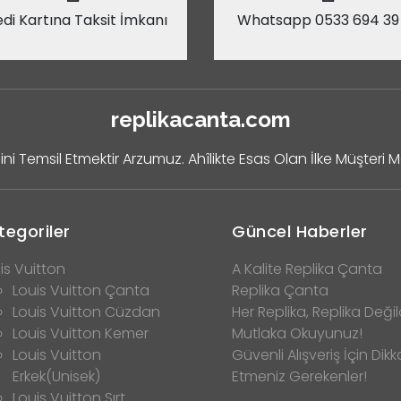
di Kartına Taksit İmkanı
Whatsapp 0533 694 39
replikacanta.com
ini Temsil Etmektir Arzumuz. Ahîlikte Esas Olan İlke Müşteri 
tegoriler
Güncel Haberler
is Vuitton
A Kalite Replika Çanta
Louis Vuitton Çanta
Replika Çanta
Louis Vuitton Cüzdan
Her Replika, Replika Değild
Louis Vuitton Kemer
Mutlaka Okuyunuz!
Louis Vuitton
Güvenli Alışveriş İçin Dikk
Erkek(Unisek)
Etmeniz Gerekenler!
Louis Vuitton Sırt