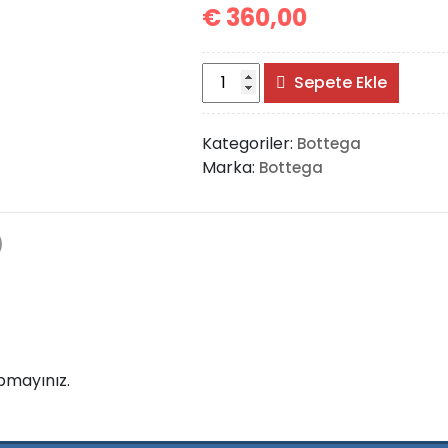
€
360,00
Bottega
Sepete Ekle
Veneta
Intrecciato
Kategoriler:
Bottega
Backpack
Marka:
Bottega
adet
)
pmayınız.