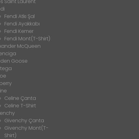
s Saint Laurent
di
Fendi Atkı Şal
Fendi Ayakkabı
Fendi Kemer
Fendi Mont(T-Shirt)
exander McQueen
enciga
lden Goose
ttega
loe
berry
ine
Celine Çanta
Celine T-Shirt
venchy
Givenchy Çanta
Givenchy Mont(T-
Shirt)