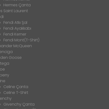
Hermes Çanta
s Saint Laurent
di
Fendi Atkı Şal
Fendi Ayakkabı
Fendi Kemer
Fendi Mont(T-Shirt)
exander McQueen
enciga
lden Goose
ttega
loe
berry
ine
Celine Çanta
Celine T-Shirt
venchy
Givenchy Çanta