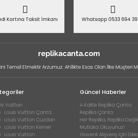
di Kartına Taksit İmkanı
Whatsapp 0533 694 39
replikacanta.com
ini Temsil Etmektir Arzumuz. Ahîlikte Esas Olan İlke Müşteri 
tegoriler
Güncel Haberler
is Vuitton
A Kalite Replika Çanta
Louis Vuitton Çanta
Replika Çanta
Louis Vuitton Cüzdan
Her Replika, Replika Değild
Louis Vuitton Kemer
Mutlaka Okuyunuz!
Louis Vuitton
Güvenli Alışveriş İçin Dikk