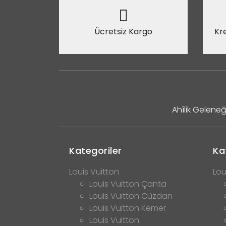
Ücretsiz Kargo
Kre
Ahîlik Geleneğ
Kategoriler
Ka
Louis Vuitton
Lou
Louis Vuitton Çanta
Louis Vuitton Cüzdan
Louis Vuitton Kemer
Louis Vuitton