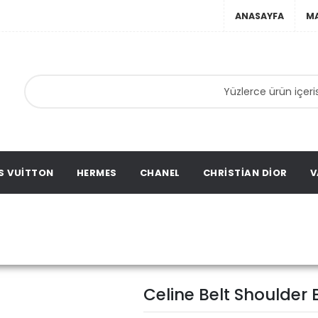
ANASAYFA
M
anta,
ta,
ation
S VUITTON
HERMES
CHANEL
CHRISTIAN DIOR
V
Celine Belt Shoulder
yfa
Celine
Celine Belt Shoulder