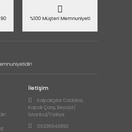
 90
%100 Müşteri Memnuniyeti
Memnuniyetidir!
İletişim
Kalpakçılar Caddesi,
Kapalı Çarşı, Beyazıt/
ir!
İstanbul/Türkiye
05336943990
at