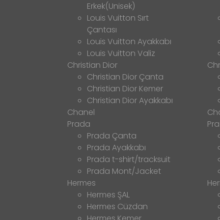
Erkek(Unisek)
Louis Vuitton Sırt
Çantası
Louis Vuitton Ayakkabı
Louis Vuitton Valiz
Christian Dior
Chr
Christian Dior Çanta
Christian Dior Kemer
Christian Dior Ayakkabı
Chanel
Ch
Prada
Pr
Prada Çanta
Prada Ayakkabı
Prada t-shirt/tracksuit
Prada Mont/Jacket
Hermes
He
Hermes ŞAL
Hermes Cüzdan
Hermes Kemer