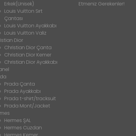
Erkek(Unisek)
Etmeniz Gerekenler!
Louis Vuitton Sırt
Çantası
Louis Vuitton Ayakkabı
Louis Vuitton Valiz
istian Dior
Christian Dior Çanta
Christian Dior Kemer
Christian Dior Ayakkabı
anel
ada
Prada Çanta
Prada Ayakkabı
Prada t-shirt/tracksuit
Prada Mont/Jacket
rmes
Hermes ŞAL
Hermes Cüzdan
Hermes Kemer