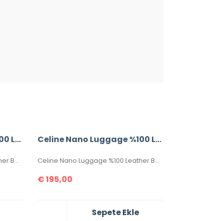
Celine Nano Luggage %100 Leather Bag
Celine Nano Luggage %100 Leather Bag
Celine Nano Luggage %100 Leather Bag
Celine Nano Luggage %100 Leather Bag
€
195,00
Sepete Ekle