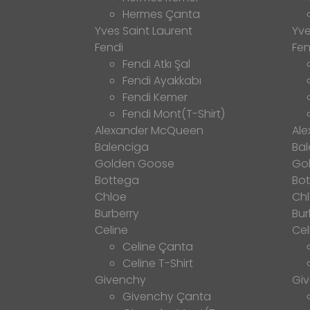
Hermes Çanta
Yves Saint Laurent
Yve
Fendi
Fen
Fendi Atkı Şal
Fendi Ayakkabı
Fendi Kemer
Fendi Mont(T-Shirt)
Alexander McQueen
Al
Balenciga
Bal
Golden Goose
Go
Bottega
Bo
Chloe
Ch
Burberry
Bur
Celine
Cel
Celine Çanta
Celine T-Shirt
Givenchy
Gi
Givenchy Çanta