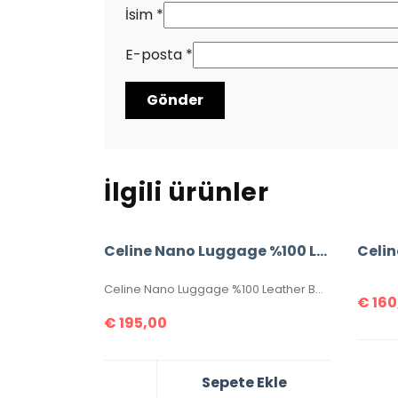
İsim
*
E-posta
*
İlgili ürünler
Celine Nano Luggage %100 Leather Bag
Celin
Celine Nano Luggage %100 Leather Bag
€
160
€
195,00
Sepete Ekle