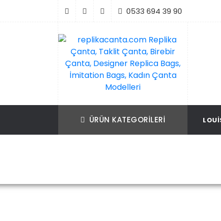
İçeriği
0533 694 39 90
Geç
replikacanta.com Replika Çanta, Taklit Ç
Replika Çanta, Birebir Çanta, Taklit Çan
Birebir Çanta, Designer Replica Bags, İmit
Replica Bags, İmitation Bags
ÜRÜN KATEGORILERI
LOUI
Bags, Kadın Çanta Modelleri
Ana Sa