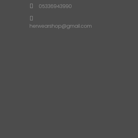
05336943990
herwearshop@gmail.com