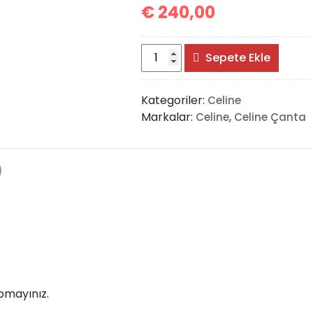
€
240,00
Celine
Sepete Ekle
Belt
Shoulder
Kategoriler:
Celine
Bag
Markalar:
,
Celine
Celine Çanta
adet
)
pmayınız.