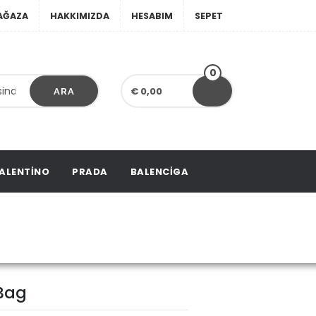
AĞAZA
HAKKIMIZDA
HESABIM
SEPET
0
€ 0,00
ARA
ALENTINO
PRADA
BALENCIGA
 Bag
 Bag