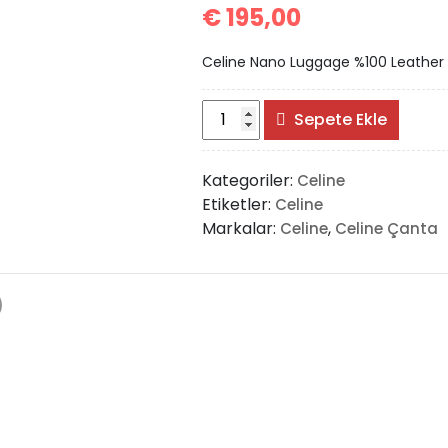
€
195,00
Celine Nano Luggage %100 Leather
Celine
Sepete Ekle
Nano
Luggage
Kategoriler:
Celine
%100
Etiketler:
Celine
Leather
Markalar:
,
Celine
Celine Çanta
Bag
adet
)