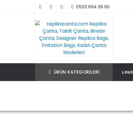
İçeriği
0533 694 39 90
Geç
replikacanta.com Replika Çanta, Taklit Ç
Replika Çanta, Birebir Çanta, Taklit Çan
Birebir Çanta, Designer Replica Bags, İmit
Replica Bags, İmitation Bags
ÜRÜN KATEGORILERI
LOUI
Bags, Kadın Çanta Modelleri
Ana Sayfa
Celine