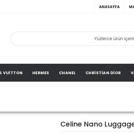
ANASAYFA
M
anta,
ta,
ation
S VUITTON
HERMES
CHANEL
CHRISTIAN DIOR
V
Celine Nano Luggage %100 
Celine Nano Luggage