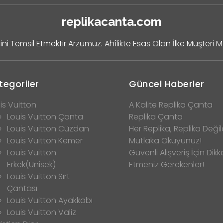
replikacanta.com
ini Temsil Etmektir Arzumuz. Ahîlikte Esas Olan İlke Müşteri 
tegoriler
Güncel Haberler
is Vuitton
A Kalite Replika Çanta
Louis Vuitton Çanta
Replika Çanta
Louis Vuitton Cüzdan
Her Replika, Replika Değild
Louis Vuitton Kemer
Mutlaka Okuyunuz!
Louis Vuitton
Güvenli Alışveriş İçin Dikk
Erkek(Unisek)
Etmeniz Gerekenler!
Louis Vuitton Sırt
Çantası
Louis Vuitton Ayakkabı
Louis Vuitton Valiz