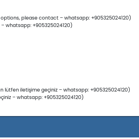
t options, please contact – whatsapp: +905325024120)
ng – whatsapp: +905325024120)
çin lütfen iletişime geçiniz – whatsapp: +905325024120)
e geçiniz – whatsapp: +905325024120)