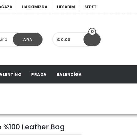
AĞAZA
HAKKIMIZDA
HESABIM
SEPET
0
€ 0,00
ARA
ALENTINO
PRADA
BALENCIGA
Leather Bag
 %100 Leather Bag