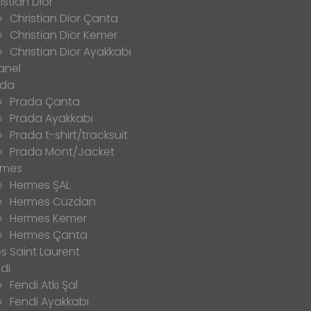
istian Dior
Christian Dior Çanta
Christian Dior Kemer
Christian Dior Ayakkabı
anel
ada
Prada Çanta
Prada Ayakkabı
Prada t-shirt/tracksuit
Prada Mont/Jacket
rmes
Hermes ŞAL
Hermes Cüzdan
Hermes Kemer
Hermes Çanta
s Saint Laurent
di
Fendi Atkı Şal
Fendi Ayakkabı