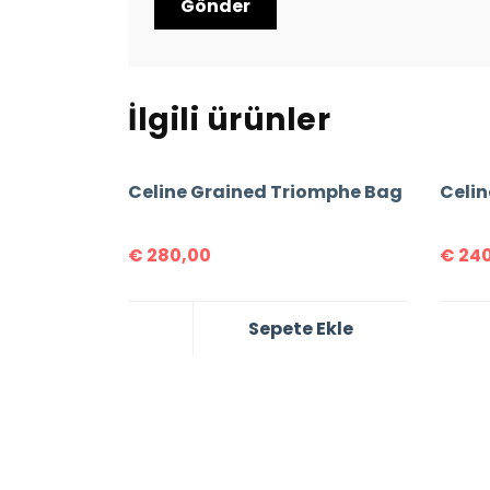
İlgili ürünler
Celine Grained Triomphe Bag
Celin
€
280,00
€
240
Sepete Ekle