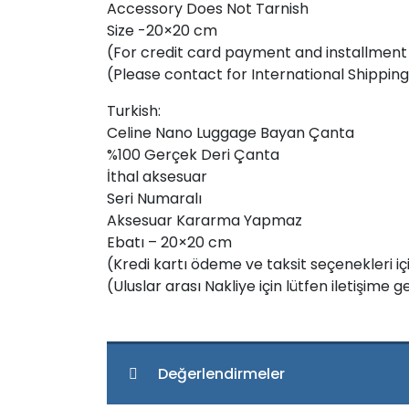
Accessory Does Not Tarnish
Size -20×20 cm
(For credit card payment and installmen
(Please contact for International Shippi
Turkish:
Celine Nano Luggage Bayan Çanta
%100 Gerçek Deri Çanta
İthal aksesuar
Seri Numaralı
Aksesuar Kararma Yapmaz
Ebatı – 20×20 cm
(Kredi kartı ödeme ve taksit seçenekleri i
(Uluslar arası Nakliye için lütfen iletişim
Değerlendirmeler