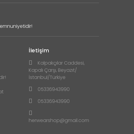
Memnuniyetidir!
İletişim
Kalpakçılar Caddesi,
Kapalı Çarşı, Beyazıt/
ir!
İstanbul/Türkiye
05336943990
at
05336943990
herwearshop@gmail.com