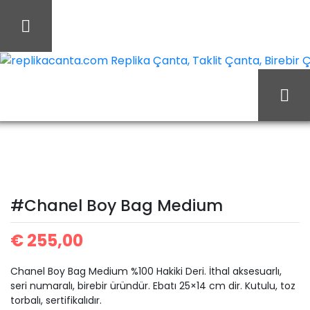
İçeriği
Geç
replikacanta.com Replika Çanta, Taklit Çanta, Birebir Ça
#Chanel Boy
Ana Sayfa
Chanel
Bag Medium
#Chanel Boy Bag Medium
€
255,00
Chanel Boy Bag Medium %100 Hakiki Deri. İthal aksesuarlı,
seri numaralı, birebir üründür. Ebatı 25×14 cm dir. Kutulu, toz
torbalı, sertifikalıdır.