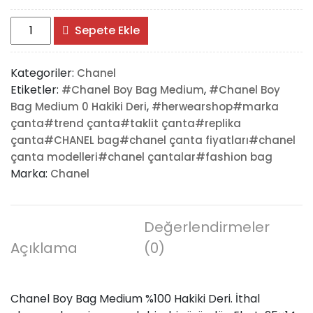
#Chanel
Sepete Ekle
Boy
Bag
Kategoriler:
Chanel
Medium
Etiketler:
,
#Chanel Boy Bag Medium
#Chanel Boy
adet
,
Bag Medium 0 Hakiki Deri
#herwearshop#marka
çanta#trend çanta#taklit çanta#replika
çanta#CHANEL bag#chanel çanta fiyatları#chanel
çanta modelleri#chanel çantalar#fashion bag
Marka:
Chanel
Değerlendirmeler
Açıklama
(0)
Chanel Boy Bag Medium %100 Hakiki Deri. İthal