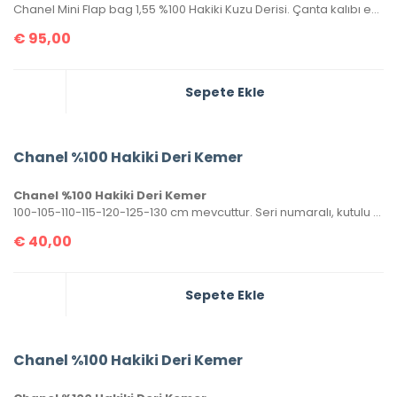
Chanel Mini Flap bag 1,55 %100 Hakiki Kuzu Derisi. Çanta kalıbı en güncel halidir. Seri numaralı, kutulu, toz torbalı, sertifikalıdır. Ebatı 17×13 cm dir
€
95,00
Sepete Ekle
Chanel %100 Hakiki Deri Kemer
Chanel %100 Hakiki Deri Kemer
100-105-110-115-120-125-130 cm mevcuttur. Seri numaralı, kutulu ve sertifikalı olarak gönderilecektir.
€
40,00
Sepete Ekle
Chanel %100 Hakiki Deri Kemer