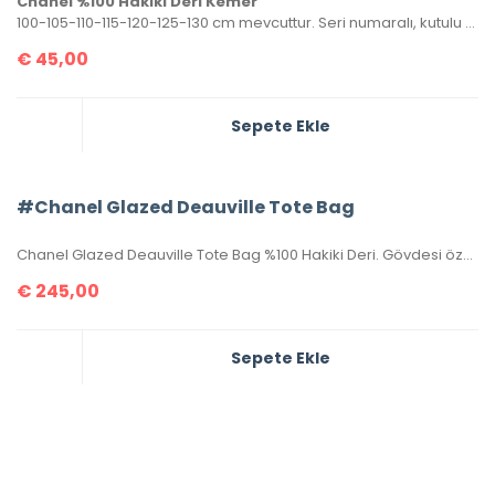
Chanel %100 Hakiki Deri Kemer
100-105-110-115-120-125-130 cm mevcuttur. Seri numaralı, kutulu ve sertifikalı olarak gönderilecektir.
€
45,00
Sepete Ekle
#Chanel Glazed Deauville Tote Bag
Chanel Glazed Deauville Tote Bag %100 Hakiki Deri. Gövdesi özel işlenmiş, hakiki dana derisi, sapları ve birleşim kısımları hakiki caviar deridir. İthal aksesuarlı, seri numaralıdır. Ebatı 38x30x20 cm kutulu, toz torbalı, sertifikalıdır.
€
245,00
Sepete Ekle