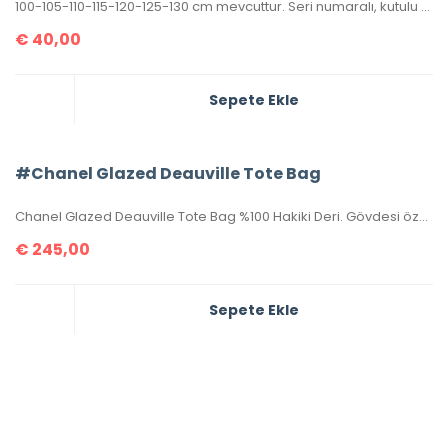
100-105-110-115-120-125-130 cm mevcuttur. Seri numaralı, kutulu ve sertifikalı olarak gönderilecektir.
€
40,00
Sepete Ekle
#Chanel Glazed Deauville Tote Bag
Chanel Glazed Deauville Tote Bag %100 Hakiki Deri. Gövdesi özel işlenmiş, hakiki dana derisi, sapları ve birleşim kısımları hakiki caviar deridir. İthal aksesuarlı, seri numaralıdır. Ebatı 38x30x20 cm kutulu, toz torbalı, sertifikalıdır.
€
245,00
Sepete Ekle