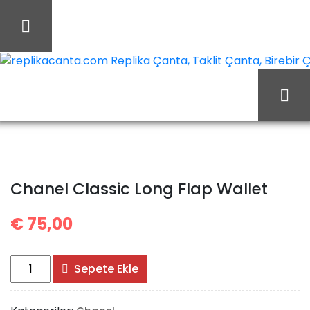
İçeriği
Geç
replikacanta.com Replika Çanta, Taklit Çanta, Birebir Ça
Chanel
Ana Sayfa
Chanel
Classic Long Flap Wallet
Chanel Classic Long Flap Wallet
€
75,00
Chanel
Sepete Ekle
Classic
Long