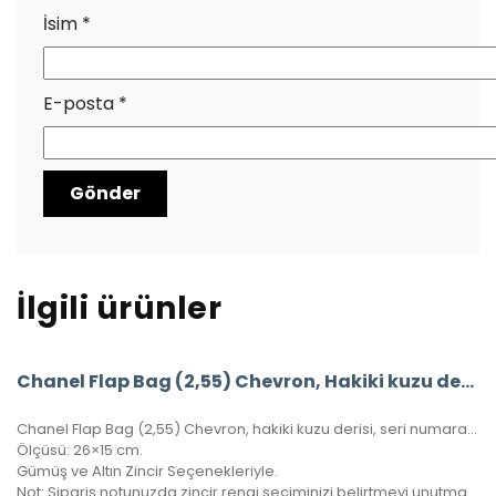
İsim
*
E-posta
*
İlgili ürünler
Chanel Flap Bag (2,55) Chevron, Hakiki kuzu derisi
Chanel Flap Bag (2,55) Chevron, hakiki kuzu derisi, seri numaralı, kutulu, toz torbalı, sertifikalı.
Ölçüsü: 26×15 cm.
Gümüş ve Altın Zincir Seçenekleriyle.
Not: Sipariş notunuzda zincir rengi seçiminizi belirtmeyi unutmayınız!