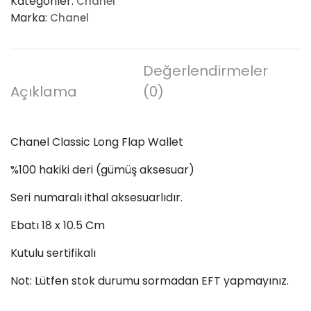
Kategoriler:
Chanel
Flap
Marka:
Chanel
Wallet
adet
Değerlendirmeler
Açıklama
(0)
Chanel Classic Long Flap Wallet
%100 hakiki deri (gümüş aksesuar)
Seri numaralı ithal aksesuarlıdır.
Ebatı 18 x 10.5 Cm
Kutulu sertifikalı
Not: Lütfen stok durumu sormadan EFT yapmayınız.