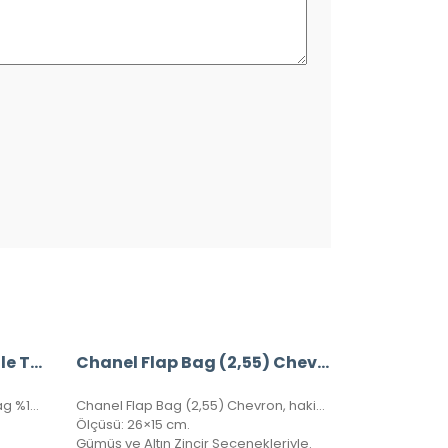
#Chanel Glazed Deauville Tote Bag
Chanel Flap Bag (2,55) Chevron, Hakiki kuzu derisi
Chanel Glazed Deauville Tote Bag %100 Hakiki Deri. Gövdesi özel işlenmiş, hakiki dana derisi, sapları ve birleşim kısımları hakiki caviar deridir. İthal aksesuarlı, seri numaralıdır. Ebatı 38x30x20 cm kutulu, toz torbalı, sertifikalıdır.
Chanel Flap Bag (2,55) Chevron, hakiki kuzu derisi, seri numaralı, kutulu, toz torbalı, sertifikalı.
Ölçüsü: 26×15 cm.
Gümüş ve Altın Zincir Seçenekleriyle.