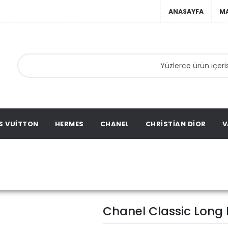
ANASAYFA
M
anta,
ta,
ation
S VUITTON
HERMES
CHANEL
CHRISTIAN DIOR
V
Chanel Classic Long Fla
anel
Chanel Classic Long 