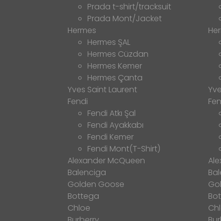
Prada t-shirt/tracksuit
Prada Mont/Jacket
Hermes
He
Hermes ŞAL
Hermes Cüzdan
Hermes Kemer
Hermes Çanta
Yves Saint Laurent
Yve
Fendi
Fen
Fendi Atkı Şal
Fendi Ayakkabı
Fendi Kemer
Fendi Mont(T-Shirt)
Alexander McQueen
Al
Balenciga
Bal
Golden Goose
Go
Bottega
Bo
Chloe
Ch
Burberry
Bur