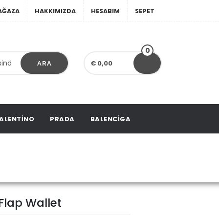
AĞAZA
HAKKIMIZDA
HESABIM
SEPET
0
€ 0,00
ARA
ALENTINO
PRADA
BALENCIGA
p Wallet
Flap Wallet