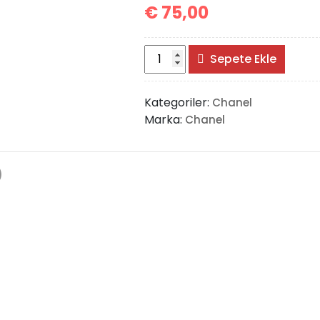
€
75,00
Chanel
Sepete Ekle
Classic
Long
Kategoriler:
Chanel
Flap
Marka:
Chanel
Wallet
adet
)