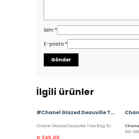
İsim
*
E-posta
*
İlgili ürünler
#Chanel Glazed Deauville Tote Bag
Chanel Glazed Deauville Tote Bag %100 Hakiki Deri. Gövdesi özel işlenmiş, hakiki dana derisi, sapları ve birleşim kısımları hakiki caviar deridir. İthal aksesuarlı, seri numaralıdır. Ebatı 38x30x20 cm kutulu, toz torbalı, sertifikalıdır.
Chanel
€
245,00