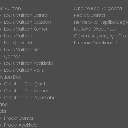
is Vuitton
A Kalite Replika Çanta
Louis Vuitton Çanta
Replika Çanta
Louis Vuitton Cüzdan
Her Replika, Replika Değild
Louis Vuitton Kemer
Mutlaka Okuyunuz!
Louis Vuitton
Güvenli Alışveriş İçin Dikk
Erkek(Unisek)
Etmeniz Gerekenler!
Louis Vuitton Sırt
Çantası
Louis Vuitton Ayakkabı
Louis Vuitton Valiz
istian Dior
Christian Dior Çanta
Christian Dior Kemer
Christian Dior Ayakkabı
anel
ada
Prada Çanta
Prada Ayakkabı