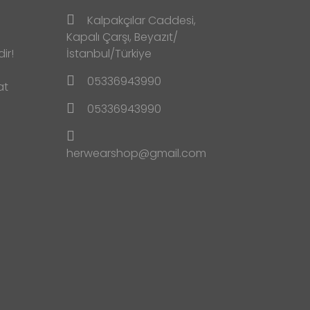
Kalpakçılar Caddesi,
Kapalı Çarşı, Beyazıt/
ir!
İstanbul/Türkiye
05336943990
at
05336943990
herwearshop@gmail.com