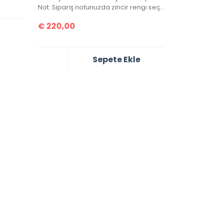
Not: Sipariş notunuzda zincir rengi seçiminizi belirtmeyi unutmayınız!
€
220,00
Sepete Ekle