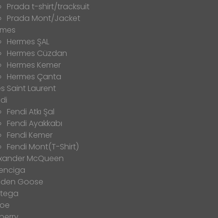
Prada t-shirt/tracksuit
Prada Mont/Jacket
rmes
Hermes ŞAL
Hermes Cüzdan
Hermes Kemer
Hermes Çanta
s Saint Laurent
di
Fendi Atkı Şal
Fendi Ayakkabı
Fendi Kemer
Fendi Mont(T-Shirt)
exander McQueen
enciga
lden Goose
ttega
loe
berry