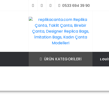
İçeriği
0533 694 39 90
Geç
replikacanta.com Replika Çanta, Taklit Ç
Replika Çanta, Birebir Çanta, Taklit Çan
Birebir Çanta, Designer Replica Bags, İmit
Replica Bags, İmitation Bags
ÜRÜN KATEGORILERI
LOUI
Bags, Kadın Çanta Modelleri
Ana Sayfa
Ch