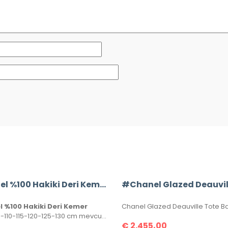
Chanel %100 Hakiki Deri Kemer
 %100 Hakiki Deri Kemer
100-105-110-115-120-125-130 cm mevcuttur. Seri numaralı, kutulu ve sertifikalı olarak gönderilecektir.
€
2.455,00