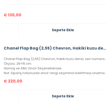
€
130,00
Sepete Ekle
Chanel Flap Bag (2,55) Chevron, Hakiki kuzu derisi
Chanel Flap Bag (2,55) Chevron, hakiki kuzu derisi, seri numaralı, kutulu, toz torbalı, sertifikalı.
Ölçüsü: 26×15 cm.
Gümüş ve Altın Zincir Seçenekleriyle.
Not: Sipariş notunuzda zincir rengi seçiminizi belirtmeyi unutmayınız!
€
220,00
Sepete Ekle