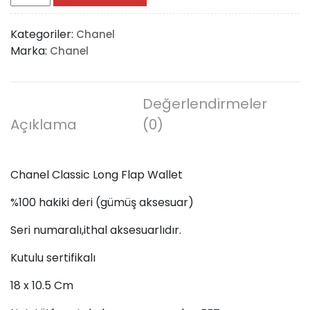
Classic
Long
Kategoriler:
Chanel
Flap
Marka:
Chanel
Wallet
adet
Değerlendirmeler
Açıklama
(0)
Chanel Classic Long Flap Wallet
%100 hakiki deri (gümüş aksesuar)
Seri numaralı,ithal aksesuarlıdır.
Kutulu sertifikalı
18 x 10.5 Cm