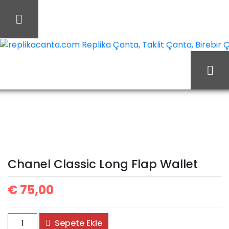
İçeriği
Geç
replikacanta.com Replika Çanta, Taklit Çanta, Birebir Ça
Chanel
Ana Sayfa
Chanel
Classic Long Flap Wallet
Chanel Classic Long Flap Wallet
€
75,00
Chanel
Sepete Ekle