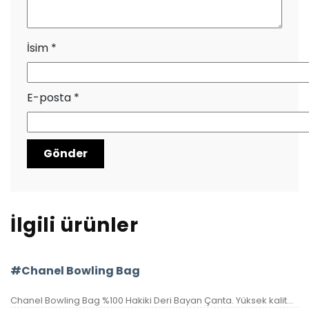
İsim
*
E-posta
*
İlgili ürünler
#Chanel Bowling Bag
Chanel Bowling Bag %100 Hakiki Deri Bayan Çanta. Yüksek kalite, deriden üretilmiştir. İşçiliği birinci sınıftır. Metal kısımlar yazılı aksesuardır ,seri numaralı, birebir üründür. Ebatı 27×18 cm kutulu, toz torbalı, sertifikalıdır.