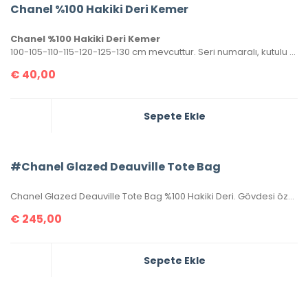
Chanel %100 Hakiki Deri Kemer
Chanel %100 Hakiki Deri Kemer
100-105-110-115-120-125-130 cm mevcuttur. Seri numaralı, kutulu ve sertifikalı olarak gönderilecektir.
€
40,00
Sepete Ekle
#Chanel Glazed Deauville Tote Bag
Chanel Glazed Deauville Tote Bag %100 Hakiki Deri. Gövdesi özel işlenmiş, hakiki dana derisi, sapları ve birleşim kısımları hakiki caviar deridir. İthal aksesuarlı, seri numaralıdır. Ebatı 38x30x20 cm kutulu, toz torbalı, sertifikalıdır.
€
245,00
Sepete Ekle