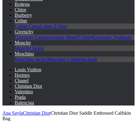
Bottega
Chloe
Burberry
Celine
Celine Çanta
Celine T-Shirt
Givenchy
Givenchy Çanta
Givenchy Mont(T-Shirt)
Givenchy Ayakkabı
Moncler
Moncler Jacket
Moschino
Moschino Jacket
Moschino t-Shirt/tracksuit
Louis Vuitton
Hermes
Chanel
Christian Dior
Valentino
Prada
Balenciga
Ana Sayfa
Christian Dior
Christian Dior Saddle Embossed Calfskin
Bag