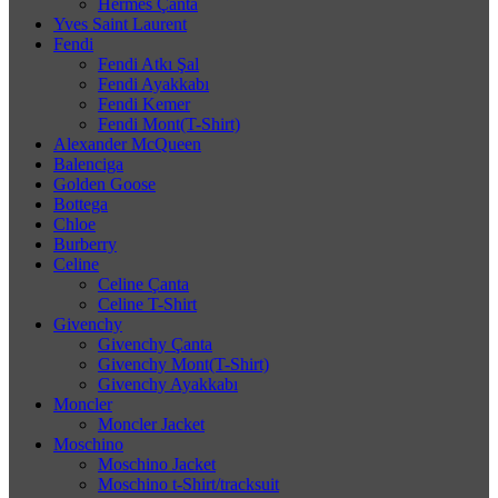
Hermes Çanta
Yves Saint Laurent
Fendi
Fendi Atkı Şal
Fendi Ayakkabı
Fendi Kemer
Fendi Mont(T-Shirt)
Alexander McQueen
Balenciga
Golden Goose
Bottega
Chloe
Burberry
Celine
Celine Çanta
Celine T-Shirt
Givenchy
Givenchy Çanta
Givenchy Mont(T-Shirt)
Givenchy Ayakkabı
Moncler
Moncler Jacket
Moschino
Moschino Jacket
Moschino t-Shirt/tracksuit