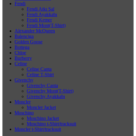
Fendi
Fendi Atkı Şal
Fendi Ayakkabı
Fendi Kemer
Fendi Mont(T-Shirt)
Alexander McQueen
Balenciga
Golden Goose
Bottega
Chloe
Burberry
Celine
Celine Çanta
Celine T-Shirt
Givenchy
Givenchy Çanta
Givenchy Mont(T-Shirt)
Givenchy Ayakkabı
Moncler
Moncler Jacket
Moschino
Moschino Jacket
Moschino t-Shirt/tracksuit
Moncler t-Shirt/tracksuit