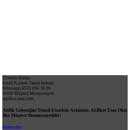
Ücretsiz Kargo
Kredi Kartına Taksit İmkanı
Whatsapp 0533 694 39 90
%100 Müşteri Memnuniyeti
replikacanta.com
Ahîlik Geleneğini Temsil Etmektir Arzumuz. Ahîlikte Esas Olan
İlke Müşteri Memnuniyetidir!
Kategoriler