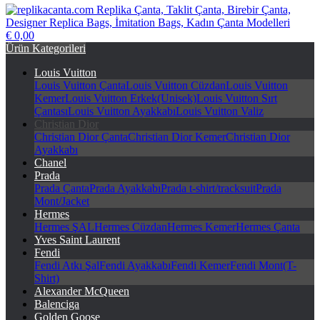
€ 0,00
replikacanta.com Replika Çanta, Taklit Çanta, Birebir Çanta,
Ürün Kategorileri
Designer Replica Bags, İmitation Bags, Kadın Çanta Modelleri
Louis Vuitton
Louis Vuitton Çanta
Louis Vuitton Cüzdan
Louis Vuitton
Kemer
Louis Vuitton Erkek(Unisek)
Louis Vuitton Sırt
Çantası
Louis Vuitton Ayakkabı
Louis Vuitton Valiz
Christian Dior
Christian Dior Çanta
Christian Dior Kemer
Christian Dior
Ayakkabı
Chanel
Prada
Prada Çanta
Prada Ayakkabı
Prada t-shirt/tracksuit
Prada
Mont/Jacket
Hermes
Hermes ŞAL
Hermes Cüzdan
Hermes Kemer
Hermes Çanta
Yves Saint Laurent
Fendi
Fendi Atkı Şal
Fendi Ayakkabı
Fendi Kemer
Fendi Mont(T-
Shirt)
Alexander McQueen
Balenciga
Golden Goose