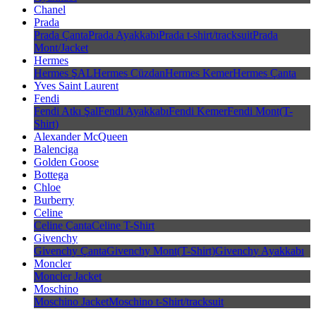
Chanel
Prada
Prada Çanta
Prada Ayakkabı
Prada t-shirt/tracksuit
Prada
Mont/Jacket
Hermes
Hermes ŞAL
Hermes Cüzdan
Hermes Kemer
Hermes Çanta
Yves Saint Laurent
Fendi
Fendi Atkı Şal
Fendi Ayakkabı
Fendi Kemer
Fendi Mont(T-
Shirt)
Alexander McQueen
Balenciga
Golden Goose
Bottega
Chloe
Burberry
Celine
Celine Çanta
Celine T-Shirt
Givenchy
Givenchy Çanta
Givenchy Mont(T-Shirt)
Givenchy Ayakkabı
Moncler
Moncler Jacket
Moschino
Moschino Jacket
Moschino t-Shirt/tracksuit