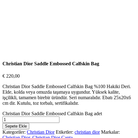
Christian Dior Saddle Embossed Calfskin Bag
€
220,00
Christian Dior Saddle Embossed Calfskin Bag %100 Hakiki Deri.
Elde, kolda veya omuzda taşımaya uygundur. Yüksek kalite,
işçilikli, tamamen birebir üründür. Seri numaralıdır. Ebatı 25x20x6
cm dir. Kutulu, toz torbalı, sertifikalıdır.
Christian Dior Saddle Embossed Calfskin Bag adet
Sepete Ekle
Kategoriler:
Christian Dior
Etiketler:
christian dior
Markalar:
Christian Dior
,
Christian Dior Çanta