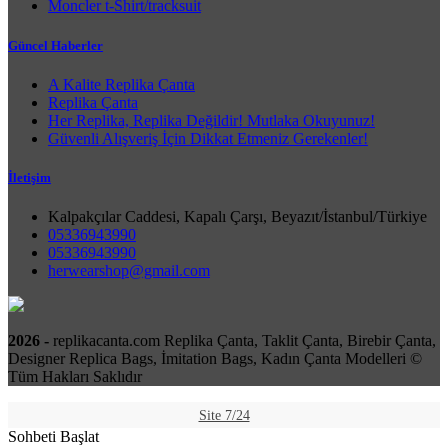
Moncler t-Shirt/tracksuit
Güncel Haberler
A Kalite Replika Çanta
Replika Çanta
Her Replika, Replika Değildir! Mutlaka Okuyunuz!
Güvenli Alışveriş İçin Dikkat Etmeniz Gerekenler!
İletişim
Kalpakçılar Caddesi, Kapalı Çarşı, Beyazıt/İstanbul/Türkiye
05336943990
05336943990
herwearshop@gmail.com
2026 -
replikacanta.com Replika Çanta, Taklit Çanta, Birebir Çanta,
Designer Replica Bags, İmitation Bags, Kadın Çanta Modelleri ©
Tüm Hakları Saklıdır
Site 7/24
Sohbeti Başlat