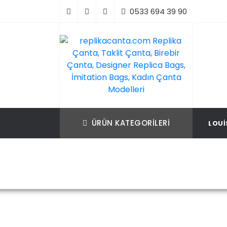
İçeriği
0533 694 39 90
Geç
replikacanta.com Replika Çanta, Taklit Ç
Replika Çanta, Birebir Çanta, Taklit Çan
Birebir Çanta, Designer Replica Bags, İmit
Replica Bags, İmitation Bags
ÜRÜN KATEGORILERI
LOUI
Bags, Kadın Çanta Modelleri
Ana Sayfa
Ch