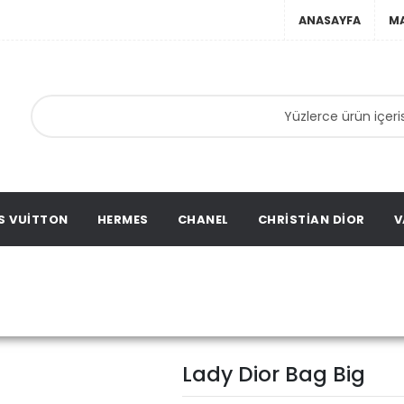
ANASAYFA
M
anta,
ta,
ation
S VUITTON
HERMES
CHANEL
CHRISTIAN DIOR
V
Lady Dior
ristian Dior
Christian Dior Çanta
Lady Dior Bag Big