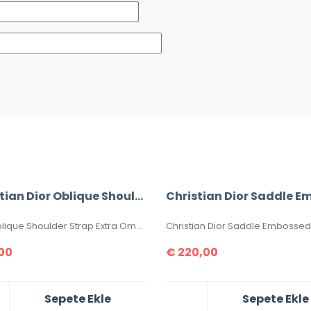
Christian Dior Oblique Shoulder Strap extra
Dior Oblique Shoulder Strap Extra Omuz Askısı. Dokuma hasır örgü ,antik görünümlü aksesuar ,birleşim kısmı hakiki deridir. Ölçüsü 95×5 cm , kutulu, sertifikalıdır.
00
€
220,00
Sepete Ekle
Sepete Ekle