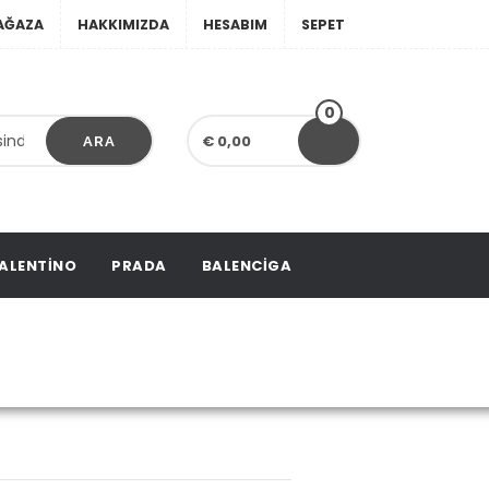
AĞAZA
HAKKIMIZDA
HESABIM
SEPET
0
€ 0,00
ARA
ALENTINO
PRADA
BALENCIGA
 Bag Big