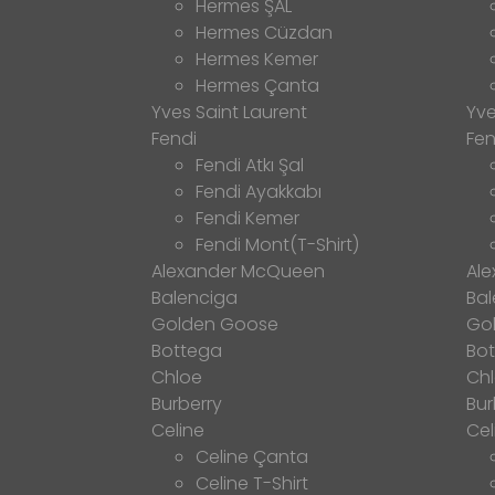
Hermes ŞAL
Hermes Cüzdan
Hermes Kemer
Hermes Çanta
Yves Saint Laurent
Yve
Fendi
Fen
Fendi Atkı Şal
Fendi Ayakkabı
Fendi Kemer
Fendi Mont(T-Shirt)
Alexander McQueen
Al
Balenciga
Bal
Golden Goose
Go
Bottega
Bo
Chloe
Ch
Burberry
Bur
Celine
Cel
Celine Çanta
Celine T-Shirt