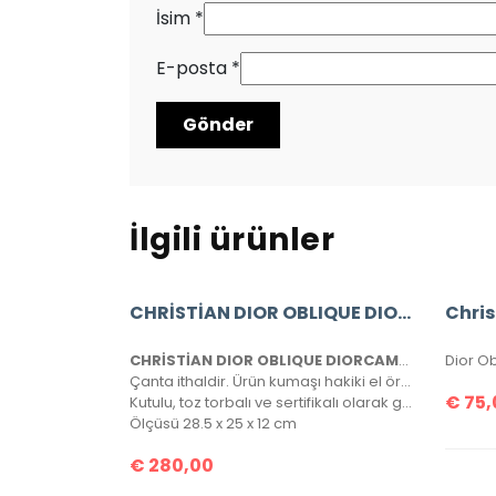
İsim
*
E-posta
*
İlgili ürünler
CHRİSTİAN DIOR OBLIQUE DIORCAMP MESSENGER BAG
CHRİSTİAN DIOR OBLIQUE DIORCAMP MESSENGER BAG
Çanta ithaldir. Ürün kumaşı hakiki el örgüsüdür, tamamen birebirdir.
€
75,
Kutulu, toz torbalı ve sertifikalı olarak gönderilecektir.
Ölçüsü 28.5 x 25 x 12 cm
€
280,00