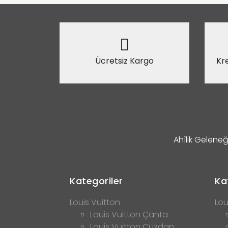
Ücretsiz Kargo
Kre
Ahîlik Geleneğ
Kategoriler
Ka
Louis Vuitton
Lou
Louis Vuitton Çanta
Louis Vuitton Cüzdan