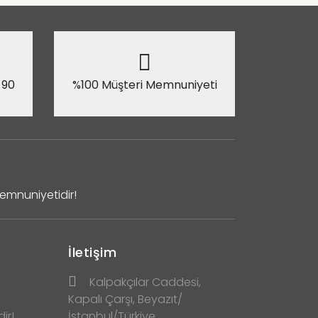
 90
%100 Müşteri Memnuniyeti
Memnuniyetidir!
İletişim
Kalpakçılar Caddesi,
Kapalı Çarşı, Beyazıt/
ir!
İstanbul/Türkiye