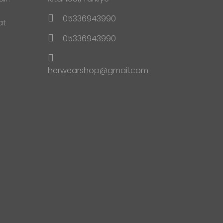
05336943990
at
05336943990
herwearshop@gmail.com