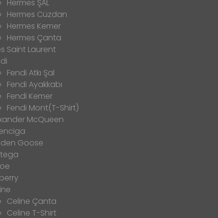
Hermes ŞAL
Hermes Cüzdan
Hermes Kemer
Hermes Çanta
s Saint Laurent
di
Fendi Atkı Şal
Fendi Ayakkabı
Fendi Kemer
Fendi Mont(T-Shirt)
exander McQueen
enciga
lden Goose
ttega
loe
berry
ine
Celine Çanta
Celine T-Shirt