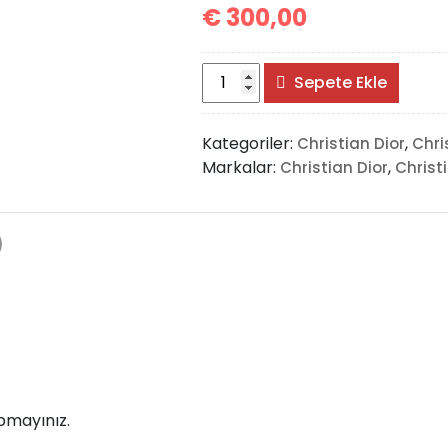
€
300,00
Lady
Sepete Ekle
Dior
Bag
Kategoriler:
,
Christian Dior
Chri
Big
Markalar:
,
Christian Dior
Christ
adet
)
pmayınız.