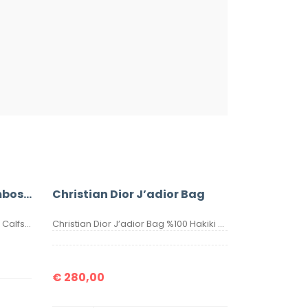
Christian Dior Saddle Embossed Calfskin Bag
Christian Dior J’adior Bag
Christian Dior Saddle Embossed Calfskin Bag %100 Hakiki Deri. Elde, kolda veya omuzda taşımaya uygundur. Yüksek kalite, işçilikli, tamamen birebir üründür.Seri numaralıdır.Ebatı 25x20x6 cm dir. Kutulu, toz torbalı, sertifikalıdır.
Christian Dior J’adior Bag %100 Hakiki Deri. Yüksek kalite, hakiki deri, ithal aksesuarlı, birebir üründür. Ebatı 26×17 cm dir. Kutulu, toz torbalı, sertifikalıdır.
€
280,00