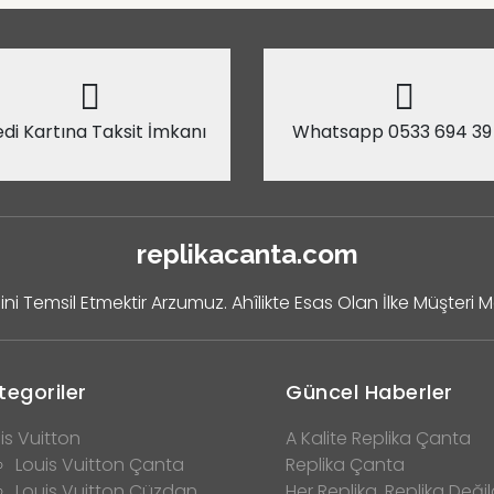
di Kartına Taksit İmkanı
Whatsapp 0533 694 39
replikacanta.com
ini Temsil Etmektir Arzumuz. Ahîlikte Esas Olan İlke Müşteri 
tegoriler
Güncel Haberler
is Vuitton
A Kalite Replika Çanta
Louis Vuitton Çanta
Replika Çanta
Louis Vuitton Cüzdan
Her Replika, Replika Değild