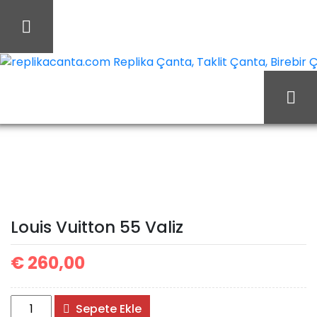
İçeriği
Geç
replikacanta.com Replika Çanta, Taklit Çanta, Birebir Ça
Ana Sayfa
Louis Vuitton
Louis Vuitton Valiz
Louis Vuitton 55 Valiz
Louis Vuitton 55 Valiz
€
260,00
Louis
Sepete Ekle