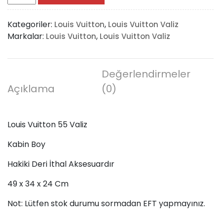
Vuitton
55
Kategoriler:
,
Louis Vuitton
Louis Vuitton Valiz
Valiz
Markalar:
,
Louis Vuitton
Louis Vuitton Valiz
adet
Değerlendirmeler
Açıklama
(0)
Louis Vuitton 55 Valiz
Kabin Boy
Hakiki Deri İthal Aksesuardır
49 x 34 x 24 Cm
Not: Lütfen stok durumu sormadan EFT yapmayınız.