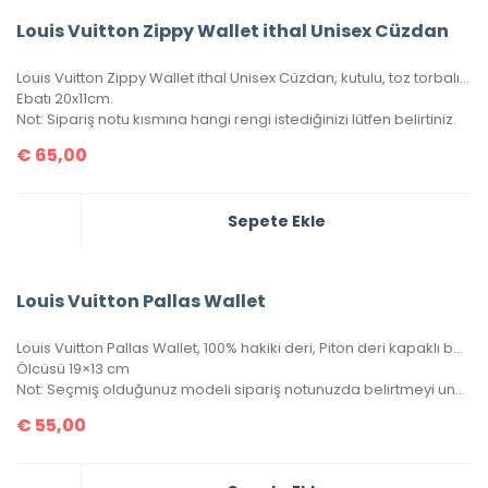
Louis Vuitton Zippy Wallet ithal Unisex Cüzdan
Louis Vuitton Zippy Wallet ithal Unisex Cüzdan, kutulu, toz torbalı, sertifikalı.
Ebatı 20x11cm.
Not: Sipariş notu kısmına hangi rengi istediğinizi lütfen belirtiniz.
€
65,00
Sepete Ekle
Louis Vuitton Pallas Wallet
Louis Vuitton Pallas Wallet, 100% hakiki deri, Piton deri kapaklı bayan cüzdan. Portatif zinciri sayesinde gece çantası clutch olarak veya cüzdan olarak kullanılabilir. Seri numaralı, kutulu, toz torbalı, sertifikalı.
Ölcüsü 19×13 cm
Not: Seçmiş olduğunuz modeli sipariş notunuzda belirtmeyi unutmayınız!
€
55,00