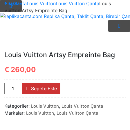
İçeriği
€ 0,00
Ana Sayfa
Louis Vuitton
Louis Vuitton Çanta
Louis
Geç
Vuitton Artsy Empreinte Bag
replikacanta.com Replika Çanta, Taklit Çanta, Birebir Çant
Louis Vuitton Artsy Empreinte Bag
€
260,00
Louis
Sepete Ekle
Vuitton
Artsy
Kategoriler:
,
Louis Vuitton
Louis Vuitton Çanta
Empreinte
Markalar:
,
Louis Vuitton
Louis Vuitton Çanta
Bag
adet