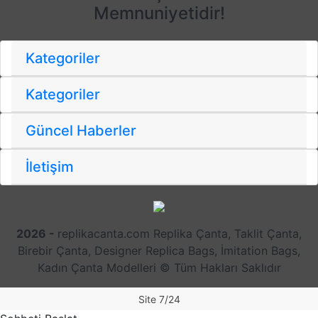
Memnuniyetidir!
Kategoriler
Kategoriler
Güncel Haberler
İletişim
2026 -
replikacanta.com Replika Çanta, Taklit Çanta,
Birebir Çanta, Designer Replica Bags, İmitation Bags,
Kadın Çanta Modelleri © Tüm Hakları Saklıdır
Site 7/24