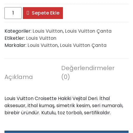
Louis
Sepete Ekle
Vuitton
Croisette
Kategoriler:
,
Louis Vuitton
Louis Vuitton Çanta
adet
Etiketler:
Louis Vuitton
Markalar:
,
Louis Vuitton
Louis Vuitton Çanta
Değerlendirmeler
Açıklama
(0)
Louis Vuitton Croisette Hakiki Vejital Deri. İthal
aksesuar, ithal kumaş, simetrik kesim, seri numaralı,
birebir üründür. Kutulu, toz torbalı, sertifikaldır.