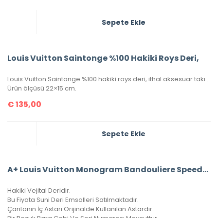
Sepete Ekle
Louis Vuitton Saintonge %100 Hakiki Roys Deri,
Louis Vuitton Saintonge %100 hakiki roys deri, ithal aksesuar takımı, ithal kumaş, simetrik kesim, seri numaralı, kutulu, toz torbalı ve sertifikalı olarak gönderilecektir.
Ürün ölçüsü 22×15 cm.
€
135,00
Sepete Ekle
A+ Louis Vuitton Monogram Bandouliere Speedy 35’Lik Vejital Deri CRL242
Hakiki Vejital Deridir.
Bu Fiyata Suni Deri Emsalleri Satılmaktadır.
Çantanın İç Astarı Orijinalde Kullanılan Astardır.