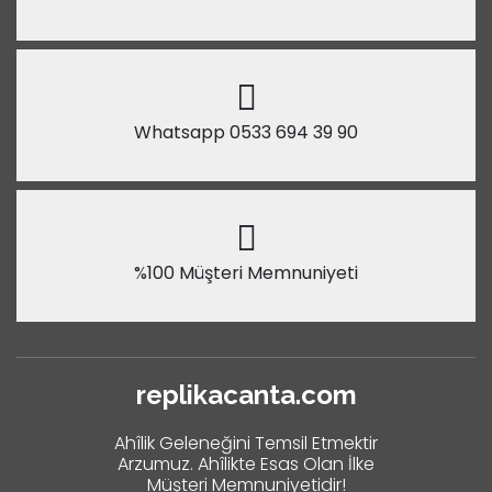
Whatsapp 0533 694 39 90
%100 Müşteri Memnuniyeti
replikacanta.com
Ahîlik Geleneğini Temsil Etmektir
Arzumuz. Ahîlikte Esas Olan İlke
Müşteri Memnuniyetidir!