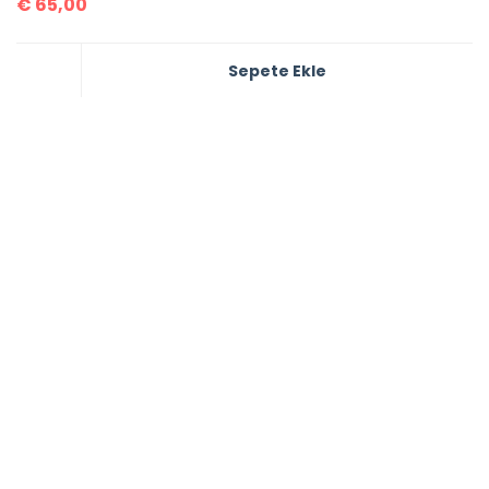
€
65,00
Sepete Ekle