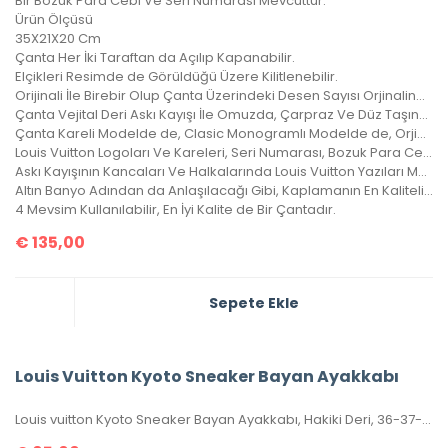
Bir Bozuk Para Cebi Ve Seri Numarası Mevcuttur.
Ürün Ölçüsü
35X21X20 Cm
Çanta Her İki Taraftan da Açılıp Kapanabilir.
Elçikleri Resimde de Görüldüğü Üzere Kilitlenebilir.
Orijinali İle Birebir Olup Çanta Üzerindeki Desen Sayısı Orjinalinde ki İle Aynıdır.
Çanta Vejital Deri Askı Kayışı İle Omuzda, Çarpraz Ve Düz Taşınabilir.
Çanta Kareli Modelde de, Clasic Monogramlı Modelde de, Orjinalinde ki Kare Sayısı İle Çantamızdaki Kare Sayıları Eşittir.
Louis Vuitton Logoları Ve Kareleri, Seri Numarası, Bozuk Para Cebi İle Birebir Aynıdır.
Askı Kayışının Kancaları Ve Halkalarında Louis Vuitton Yazıları Mevcuttur Ve Metal Aksamları Altın Banyodur.
Altın Banyo Adından da Anlaşılacağı Gibi, Kaplamanın En Kaliteli Olanıdır. Ömürlüktür, Yıllarca Kararmaz, Sararmaz.
4 Mevsim Kullanılabilir, En İyi Kalite de Bir Çantadır.
€
135,00
Sepete Ekle
Louis Vuitton Kyoto Sneaker Bayan Ayakkabı
Louis vuitton Kyoto Sneaker Bayan Ayakkabı, Hakiki Deri, 36-37-38-39-40 Numaraları Mevcuttur.