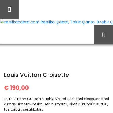
İçeriği
Geç
replikacanta.com Replika Çanta, Taklit Çanta, Birebir Ça
Ana Sayfa
Louis Vuitton
Louis Vuitton Çanta
Louis Vuitton Croisette
Louis Vuitton Croisette
€
190,00
Louis Vuitton Croisette Hakiki Vejital Deri. İthal aksesuar, ithal
kumaş, simetrik kesim, seri numaralı, birebir üründür. Kutulu,
toz torbalı, sertifikaldır.