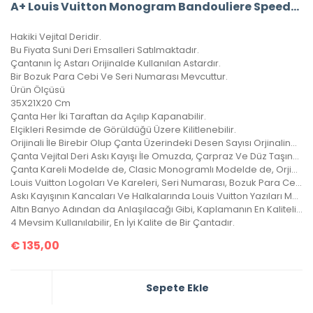
A+ Louis Vuitton Monogram Bandouliere Speedy 35’Lik Vejital Deri CRL242
Hakiki Vejital Deridir.
Bu Fiyata Suni Deri Emsalleri Satılmaktadır.
Çantanın İç Astarı Orijinalde Kullanılan Astardır.
Bir Bozuk Para Cebi Ve Seri Numarası Mevcuttur.
Ürün Ölçüsü
35X21X20 Cm
Çanta Her İki Taraftan da Açılıp Kapanabilir.
Elçikleri Resimde de Görüldüğü Üzere Kilitlenebilir.
Orijinali İle Birebir Olup Çanta Üzerindeki Desen Sayısı Orjinalinde ki İle Aynıdır.
Çanta Vejital Deri Askı Kayışı İle Omuzda, Çarpraz Ve Düz Taşınabilir.
Çanta Kareli Modelde de, Clasic Monogramlı Modelde de, Orjinalinde ki Kare Sayısı İle Çantamızdaki Kare Sayıları Eşittir.
Louis Vuitton Logoları Ve Kareleri, Seri Numarası, Bozuk Para Cebi İle Birebir Aynıdır.
Askı Kayışının Kancaları Ve Halkalarında Louis Vuitton Yazıları Mevcuttur Ve Metal Aksamları Altın Banyodur.
Altın Banyo Adından da Anlaşılacağı Gibi, Kaplamanın En Kaliteli Olanıdır. Ömürlüktür, Yıllarca Kararmaz, Sararmaz.
4 Mevsim Kullanılabilir, En İyi Kalite de Bir Çantadır.
€
135,00
Sepete Ekle