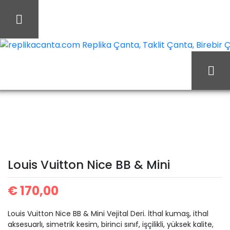
İçeriği
Geç
replikacanta.com Replika Çanta, Taklit Çanta, Birebir Ça
Ana Sayfa
Louis Vuitton
Louis Vuitton Çanta
Louis Vuitton Nice BB &
Mini
Louis Vuitton Nice BB & Mini
€
170,00
Louis Vuitton Nice BB & Mini Vejital Deri. İthal kumaş, ithal
aksesuarlı, simetrik kesim, birinci sınıf, işçilikli, yüksek kalite,