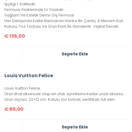
İşçiligi 1. Kalitedir.
Fermuar Elciklerinde LV Yazılıdır.
Sağlam Ve Estetik Demir Diş Fermuar.
Her Detayında Kalite Barındıran Harika Bir Çanta, 4 Mevsim Kullanılabilir.
Kutusu, Toz Torbası Ve Ürün Kartı İle Gönderilir. Vejital Deridir.
€
135,00
Sepete Ekle
Louis Vuitton Felice
Louis Vuitton Felice
Ürün ithal aksesuar olup en ufak ayrıntısına kadar yazılı aksesuar takımına sahip. 1 adet bozuk para/kağıt para cüzdanı, 1 adet kartlık portatif içinde mevcuttur.
Ürün ölçüsü: 22×12 cm. Kutulu, toz torbalı, sertifikalı, full deri.
€
65,00
Sepete Ekle