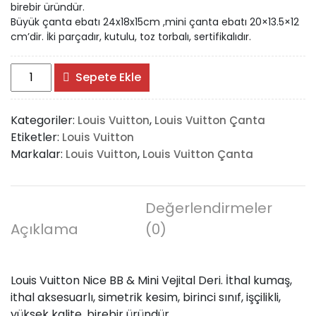
birebir üründür.
Büyük çanta ebatı 24x18x15cm ,mini çanta ebatı 20×13.5×12
cm’dir. İki parçadır, kutulu, toz torbalı, sertifikalıdır.
Louis
Sepete Ekle
Vuitton
Nice
Kategoriler:
,
Louis Vuitton
Louis Vuitton Çanta
BB
Etiketler:
Louis Vuitton
&
Markalar:
,
Louis Vuitton
Louis Vuitton Çanta
Mini
adet
Değerlendirmeler
Açıklama
(0)
Louis Vuitton Nice BB & Mini Vejital Deri. İthal kumaş,
ithal aksesuarlı, simetrik kesim, birinci sınıf, işçilikli,
yüksek kalite, birebir üründür.