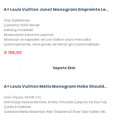
A+ Louis Vuitton Junot Monogram Empreinte Leather
Ürün Açıklaması
Çantamız %100 deridir.
Katalog modelidir.
Aksesuarları kararma yapmaz.
Aksesuar ve kapsüller de Lois Vuitton yazısı mevcuttur.
Çanta içerisinde, arka gövde de tek bir göz bulunmaktadır.
€
195,00
Sepete Ekle
A+ Louis Vuitton Metis Monogram Hobo Shoulder Bag CRL327
Ürün Ölçüsü 40X35 Cm
Askı Kayışı Sayesinde Elde, Kolda, Omuzda Çarpraz Ve Düz Taşınabilir.
Çanta A Kalitedir.
Çantanın Metal Aksamları Altın (Kaplama) Diye Tabir Edilen Altın Banyodur, Yıllarca Kararma Yapmaz.