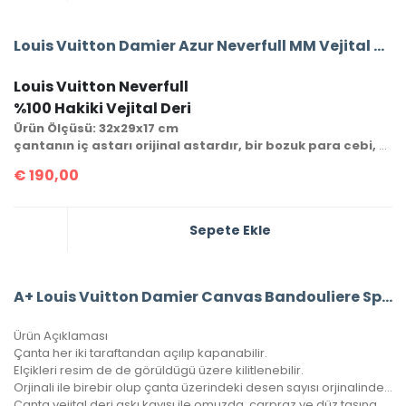
Louis Vuitton Damier Azur Neverfull MM Vejital Deri Orta Boy
Louis Vuitton Neverfull
%100 Hakiki Vejital Deri
Ürün Ölçüsü: 32x29x17 cm
çantanın iç astarı orijinal astardır, bir bozuk para cebi, cüzdanı ve seri numarası mevcuttur.
€
190,00
Sepete Ekle
A+ Louis Vuitton Damier Canvas Bandouliere Speedy 30’Luk Vejital Deri
Ürün Açıklaması
Çanta her iki taraftandan açılıp kapanabilir.
Elçikleri resim de de görüldügü üzere kilitlenebilir.
Orjinali ile birebir olup çanta üzerindeki desen sayısı orjinalinde ki ile aynıdır.
Çanta vejital deri askı kayışı ile omuzda, çarpraz ve düz taşınabilir.