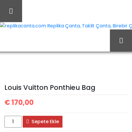
İçeriği
Geç
replikacanta.com Replika Çanta, Taklit Çanta, Birebir Ça
Ana Sayfa
Louis Vuitton
Louis Vuitton Çanta
Louis Vuitton Ponthieu
Louis Vuitton Ponthieu Bag
Bag
€
170,00
Louis
Sepete Ekle
Vuitton