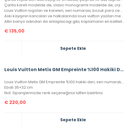
Çanta kareli modelde de, clasic monogramlı modelde de, orjinalinde ki kare sayısı ile çantamızdaki kare sayıları eşittir.
Louıs Vuitton logoları ve kareleri, seri numarası, bozuk para cebi ile birebir aynıdır.
Askı kayışının kancaları ve halkalarında louis vuitton yazıları mevcuttur ve metal aksamları altın banyodur.
Altın banyo adından da anlaşılacagı gibi, kaplamanın en kaliteli olanıdır. Ömürlüktür, kararma yapmaz.
€
135,00
Sepete Ekle
Louis Vuitton Metis GM Empreinte %100 Hakiki Deri
Louis Vuitton Metis GM Empreinte %100 hakiki deri, seri numaralı, kutulu, toz torbalo, sertifikalı.
Ebatı 35×32 cm
Not: Siparişlerinizde renk seçeneğinizi lütfen belirtiniz.
€
220,00
Sepete Ekle