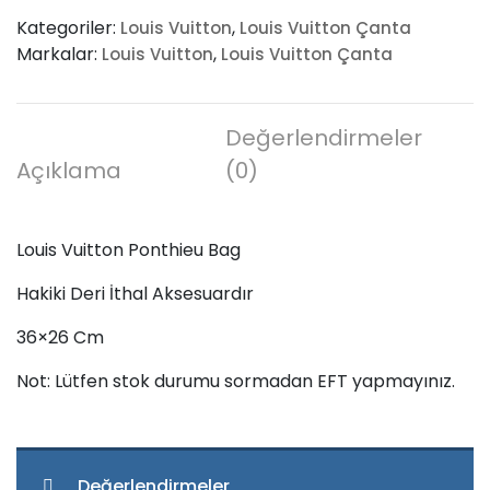
Ponthieu
Kategoriler:
,
Louis Vuitton
Louis Vuitton Çanta
Bag
Markalar:
,
Louis Vuitton
Louis Vuitton Çanta
adet
Değerlendirmeler
Açıklama
(0)
Louis Vuitton Ponthieu Bag
Hakiki Deri İthal Aksesuardır
36×26 Cm
Not: Lütfen stok durumu sormadan EFT yapmayınız.
Değerlendirmeler