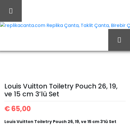
İçeriği
Geç
replikacanta.com Replika Çanta, Taklit Çanta, Birebir Ça
Ana Sayfa
Louis Vuitton
Louis Vuitton Cüzdan
Louis Vuitton Toiletry
Louis Vuitton Toiletry Pouch 26, 19,
Pouch 26, 19, ve 15 cm
ve 15 cm 3’lü Set
€
65,00
3’lü Set
Louis Vuitton Toiletry Pouch 26, 19, ve 15 cm 3’lü Set