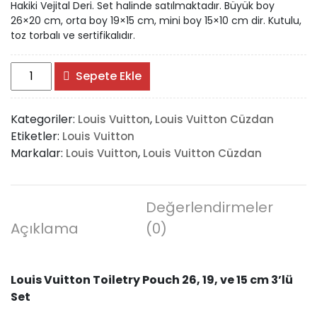
Hakiki Vejital Deri. Set halinde satılmaktadır. Büyük boy
26×20 cm, orta boy 19×15 cm, mini boy 15×10 cm dir. Kutulu,
toz torbalı ve sertifikalıdır.
Louis
Sepete Ekle
Vuitton
Toiletry
Kategoriler:
,
Louis Vuitton
Louis Vuitton Cüzdan
Pouch
Etiketler:
Louis Vuitton
26,
Markalar:
,
Louis Vuitton
Louis Vuitton Cüzdan
19,
ve
15
cm
Değerlendirmeler
3’lü
Açıklama
(0)
Set
adet
Louis Vuitton Toiletry Pouch 26, 19, ve 15 cm 3’lü
Set