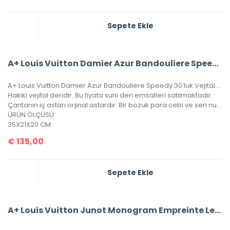
Sepete Ekle
A+ Louis Vuitton Damier Azur Bandouliere Speedy 35’Lik Vejital Deri
A+ Louis Vuitton Damier Azur Bandouliere Speedy 30’luk Vejital Deri
Hakiki vejital deridir. Bu fiyata suni deri emsalleri satılmaktadır.
Çantanın iç astarı orjinal astardır. Bir bozuk para cebi ve seri numarası mevcuttur.
ÜRÜN ÖLÇÜSÜ
35X21X20 CM
€
135,00
Sepete Ekle
A+ Louis Vuitton Junot Monogram Empreinte Leather