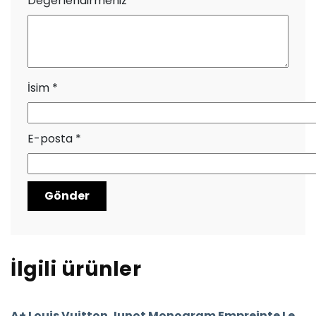
Değerlendirmeniz
*
İsim
*
E-posta
*
İlgili ürünler
A+ Louis Vuitton Junot Monogram Empreinte Leather (Mavi)