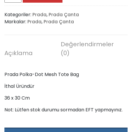
Polka-
Dot
Kategoriler:
,
Prada
Prada Çanta
Mesh
Markalar:
,
Prada
Prada Çanta
Tote
Bag
adet
Değerlendirmeler
Açıklama
(0)
Prada Polka-Dot Mesh Tote Bag
İthal Üründür
36 x 30 Cm
Not: Lütfen stok durumu sormadan EFT yapmayınız.