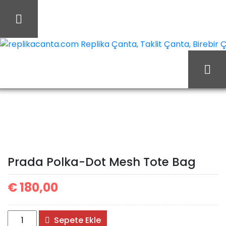
İçeriği
Geç
replikacanta.com Replika Çanta, Taklit Çanta, Birebir Ça
Prada
Ana Sayfa
Prada
Prada Çanta
Polka-Dot Mesh Tote Bag
Prada Polka-Dot Mesh Tote Bag
€
180,00
Prada
Sepete Ekle