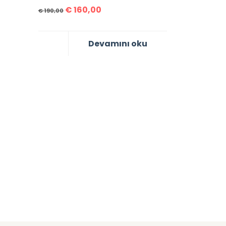
€
160,00
€
190,00
Devamını oku