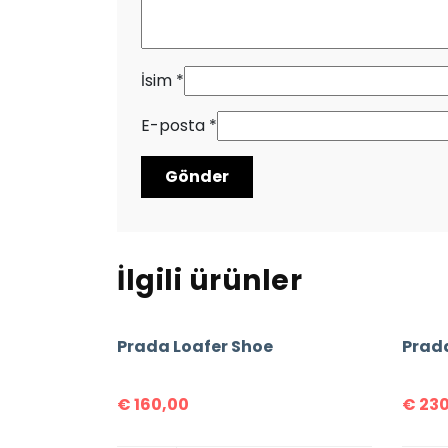
İsim
*
E-posta
*
İlgili ürünler
Prada Loafer Shoe
€
160,00
€
230