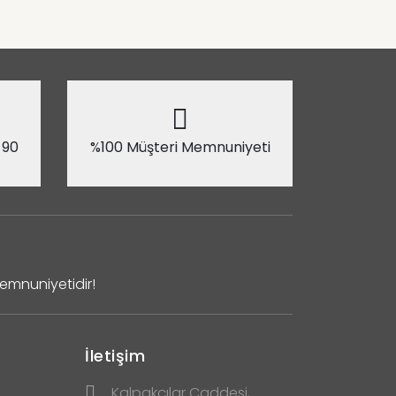
 90
%100 Müşteri Memnuniyeti
Memnuniyetidir!
İletişim
Kalpakçılar Caddesi,