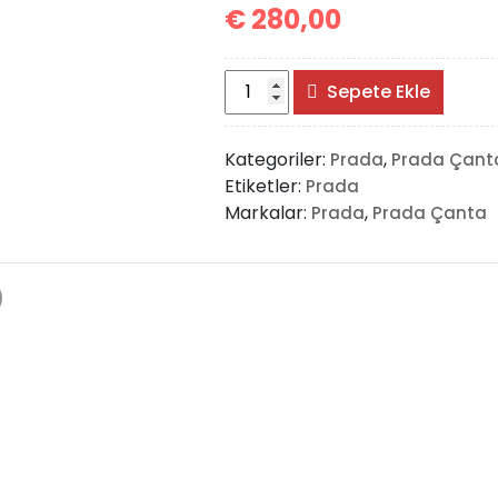
€
280,00
Prada
Sepete Ekle
Saffiano
Bags
Kategoriler:
,
Prada
Prada Çant
adet
Etiketler:
Prada
Markalar:
,
Prada
Prada Çanta
)