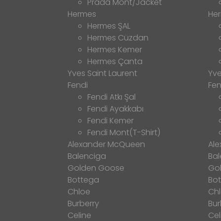
Prada Mont/Jacket
Hermes
He
Hermes ŞAL
Hermes Cüzdan
Hermes Kemer
Hermes Çanta
Yves Saint Laurent
Yve
Fendi
Fen
Fendi Atkı Şal
Fendi Ayakkabı
Fendi Kemer
Fendi Mont(T-Shirt)
Alexander McQueen
Al
Balenciga
Bal
Golden Goose
Go
Bottega
Bo
Chloe
Ch
Burberry
Bur
Celine
Cel