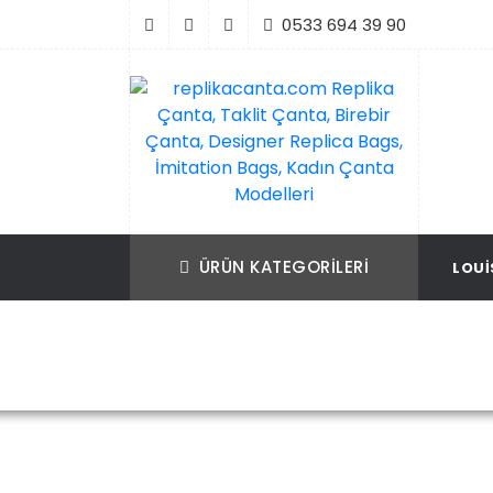
İçeriği
0533 694 39 90
Geç
replikacanta.com Replika Çanta, Taklit Ç
Replika Çanta, Birebir Çanta, Taklit Çan
Birebir Çanta, Designer Replica Bags, İmit
Replica Bags, İmitation Bags
ÜRÜN KATEGORILERI
LOUI
Bags, Kadın Çanta Modelleri
Ana Sayfa