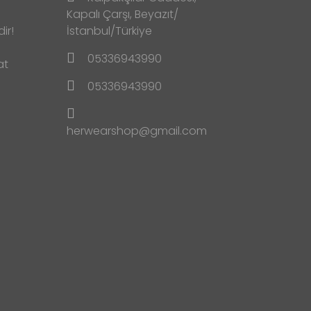
Kapalı Çarşı, Beyazıt/
ir!
İstanbul/Türkiye
05336943990
at
05336943990
herwearshop@gmail.com