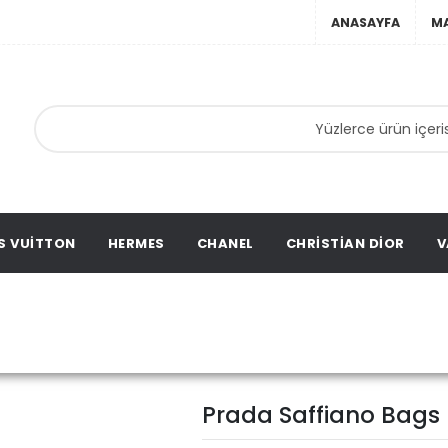
ANASAYFA
M
anta,
ta,
ation
S VUITTON
HERMES
CHANEL
CHRISTIAN DIOR
V
Prada Saffian
Prada
Prada Çanta
Prada Saffiano Bags