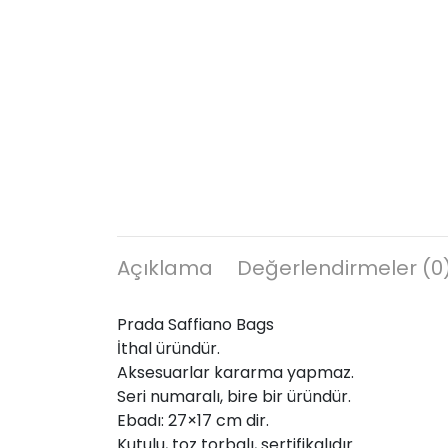
Açıklama
Değerlendirmeler (0
Prada Saffiano Bags
İthal üründür.
Aksesuarlar kararma yapmaz.
Seri numaralı, bire bir üründür.
Ebadı: 27×17 cm dir.
Kutulu, toz torbalı, sertifikalıdır.