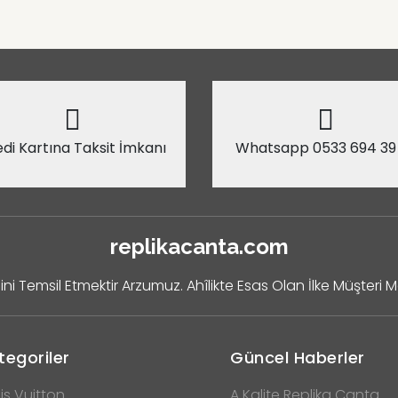
di Kartına Taksit İmkanı
Whatsapp 0533 694 39
replikacanta.com
ini Temsil Etmektir Arzumuz. Ahîlikte Esas Olan İlke Müşteri 
tegoriler
Güncel Haberler
is Vuitton
A Kalite Replika Çanta