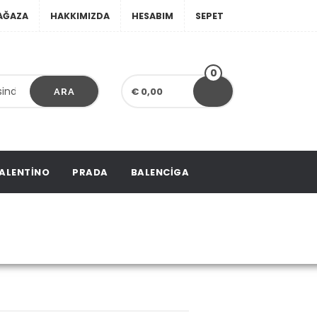
AĞAZA
HAKKIMIZDA
HESABIM
SEPET
0
€ 0,00
ARA
ALENTINO
PRADA
BALENCIGA
o Bags