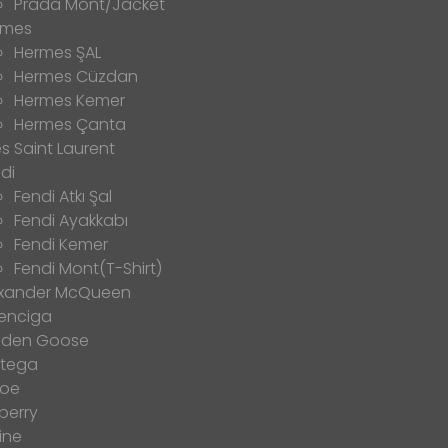
Prada Mont/Jacket
rmes
Hermes ŞAL
Hermes Cüzdan
Hermes Kemer
Hermes Çanta
s Saint Laurent
di
Fendi Atkı Şal
Fendi Ayakkabı
Fendi Kemer
Fendi Mont(T-Shirt)
exander McQueen
enciga
lden Goose
ttega
loe
berry
ine