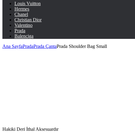
Louis Vuitton
Hermes
Chanel
Christian Dior
Valentino
Prada
Balenciga
Ana Sayfa
Prada
Prada Çanta
Prada Shoulder Bag Small
Hakiki Deri İthal Aksesuardır