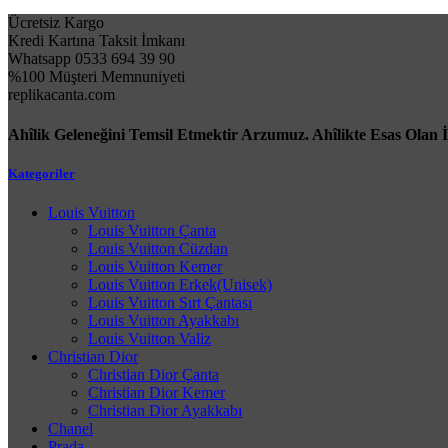
Ücretsiz Kargo
Kredi Kartına Taksit İmkanı
Whatsapp 0533 694 39 90
%100 Müşteri Memnuniyeti
replikacanta.com
Ahîlik Geleneğini Temsil Etmektir Arzumuz. Ahîlikte Esas Olan 
Kategoriler
Louis Vuitton
Louis Vuitton Çanta
Louis Vuitton Cüzdan
Louis Vuitton Kemer
Louis Vuitton Erkek(Unisek)
Louis Vuitton Sırt Çantası
Louis Vuitton Ayakkabı
Louis Vuitton Valiz
Christian Dior
Christian Dior Çanta
Christian Dior Kemer
Christian Dior Ayakkabı
Chanel
Prada