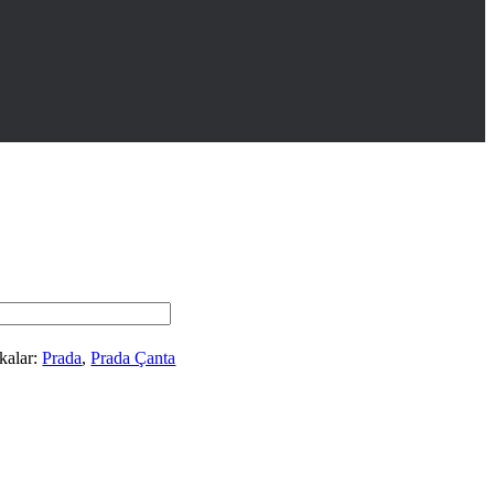
kalar:
Prada
,
Prada Çanta