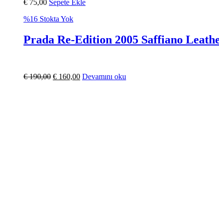
€
75,00
Sepete Ekle
%16
Stokta Yok
Prada Re-Edition 2005 Saffiano Leath
€
190,00
€
160,00
Devamını oku