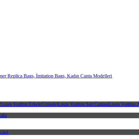
er Replica Bags, İmitation Bags, Kadın Çanta Modelleri
Bags
r
Louis Vuitton Erkek(Unisek)
Louis Vuitton Sırt Çantası
Louis Vuitton 
kabı
cket