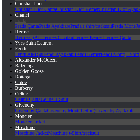
Christian Dior
Christian Dior Çanta
Christian Dior Kemer
Christian Dior Ayak
Chanel
Prada
Prada Çanta
Prada Ayakkabı
Prada t-shirt/tracksuit
Prada Mont/Ja
Hermes
Hermes ŞAL
Hermes Cüzdan
Hermes Kemer
Hermes Çanta
Yves Saint Laurent
Fendi
Fendi Atkı Şal
Fendi Ayakkabı
Fendi Kemer
Fendi Mont(T-Shirt
Alexander McQueen
Balenciga
Golden Goose
Bottega
Chloe
Burberry
Celine
Celine Çanta
Celine T-Shirt
Givenchy
Givenchy Çanta
Givenchy Mont(T-Shirt)
Givenchy Ayakkabı
Moncler
Moncler Jacket
Moschino
Moschino Jacket
Moschino t-Shirt/tracksuit