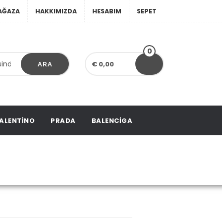
AĞAZA
HAKKIMIZDA
HESABIM
SEPET
0
€ 0,00
ARA
ALENTINO
PRADA
BALENCIGA
allet