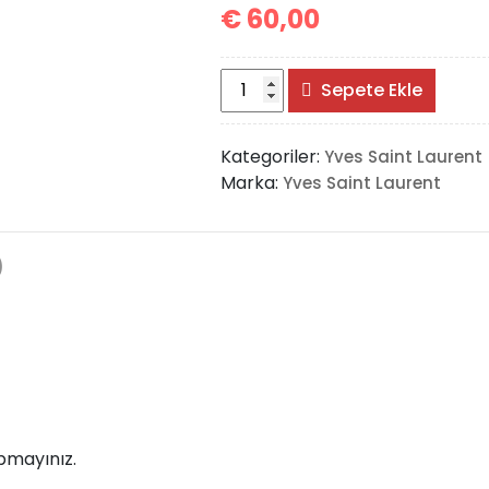
€
60,00
Saint
Sepete Ekle
Laurent
Wallet
Kategoriler:
Yves Saint Laurent
adet
Marka:
Yves Saint Laurent
)
pmayınız.