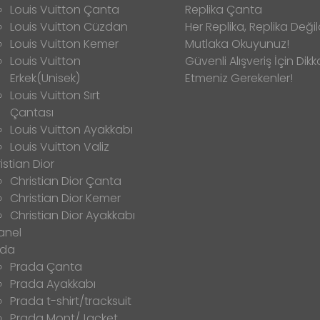
Louis Vuitton Çanta
Replika Çanta
Louis Vuitton Cüzdan
Her Replika, Replika Değild
Louis Vuitton Kemer
Mutlaka Okuyunuz!
Louis Vuitton
Güvenli Alışveriş İçin Dikk
Erkek(Unisek)
Etmeniz Gerekenler!
Louis Vuitton Sırt
Çantası
Louis Vuitton Ayakkabı
Louis Vuitton Valiz
istian Dior
Christian Dior Çanta
Christian Dior Kemer
Christian Dior Ayakkabı
anel
ada
Prada Çanta
Prada Ayakkabı
Prada t-shirt/tracksuit
Prada Mont/Jacket