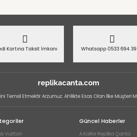
di Kartına Taksit İmkanı
Whatsapp 0533 694 39
replikacanta.com
ini Temsil Etmektir Arzumuz. Ahîlikte Esas Olan İlke Müşteri 
tegoriler
Güncel Haberler
is Vuitton
A Kalite Replika Çanta