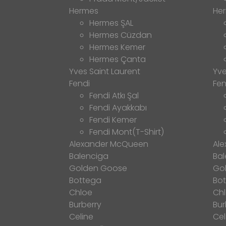
Hermes
He
Hermes ŞAL
Hermes Cüzdan
Hermes Kemer
Hermes Çanta
Yves Saint Laurent
Yve
Fendi
Fen
Fendi Atkı Şal
Fendi Ayakkabı
Fendi Kemer
Fendi Mont(T-Shirt)
Alexander McQueen
Al
Balenciga
Bal
Golden Goose
Go
Bottega
Bo
Chloe
Ch
Burberry
Bur
Celine
Cel