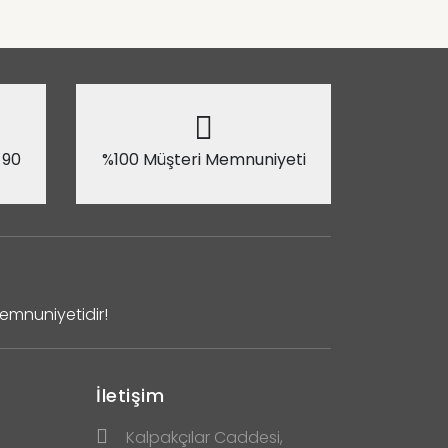
 90
%100 Müşteri Memnuniyeti
Memnuniyetidir!
İletişim
Kalpakçılar Caddesi,