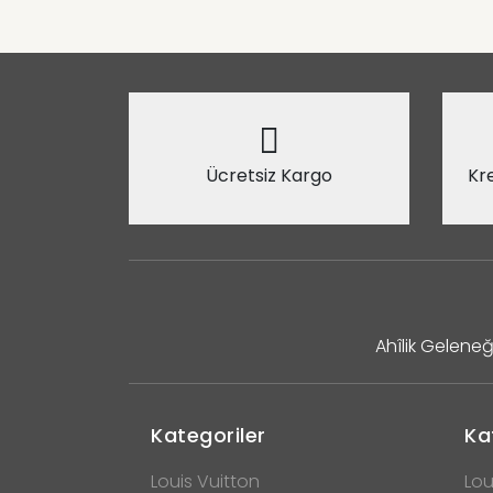
Ücretsiz Kargo
Kre
Ahîlik Geleneğ
Kategoriler
Ka
Louis Vuitton
Lou