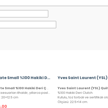
YSL Kate Small %100 Hakiki Deri Çanta
YSL Kate Small %100 Hakiki Deri Çanta
Ürün aksesuarları ithaldir, yıllarca paslanmaz ve kararmaz. Yüksek kalite roys deriden üretilmiştir, tüm metal aksamlarında Saint Laurent yazısı mevcuttur. Kutulu, toz torbalı ve sertifikalı olarak gönderilecektir.
%100 Hakiki Deri Clutch.
: 20×12.5 cm
Ölçüsü: 22.5×14 cm.
,00