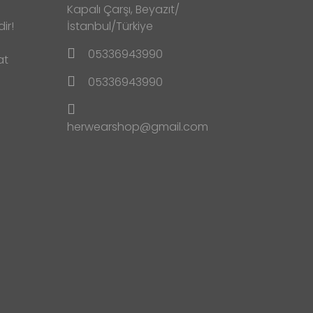
Kapalı Çarşı, Beyazıt/
ir!
İstanbul/Türkiye
05336943990
at
05336943990
herwearshop@gmail.com