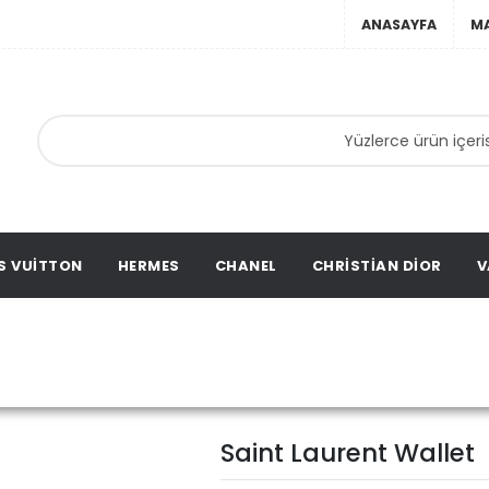
ANASAYFA
M
anta,
ta,
ation
S VUITTON
HERMES
CHANEL
CHRISTIAN DIOR
V
Saint Laurent W
a
Yves Saint Laurent
Saint Laurent Wallet