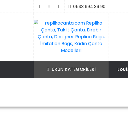
İçeriği
0533 694 39 90
Geç
replikacanta.com Replika Çanta, Taklit Ç
Replika Çanta, Birebir Çanta, Taklit Çan
Birebir Çanta, Designer Replica Bags, İmit
Replica Bags, İmitation Bags
ÜRÜN KATEGORILERI
LOUI
Bags, Kadın Çanta Modelleri
Ana Sayf