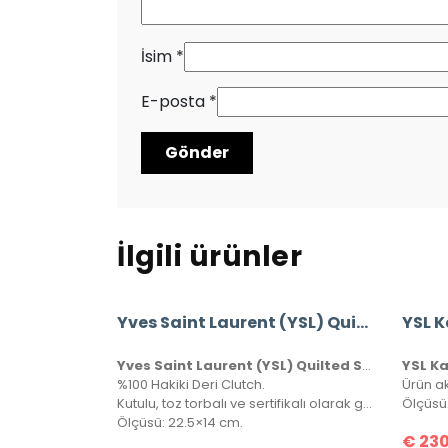
İsim
*
E-posta
*
İlgili ürünler
Yves Saint Laurent (YSL) Quilted Shoulder Bag
Yves Saint Laurent (YSL) Quilted Shoulder Bag
%100 Hakiki Deri Clutch.
Kutulu, toz torbalı ve sertifikalı olarak gönderilecektir.
Ölçüsü
Ölçüsü: 22.5×14 cm.
€
230