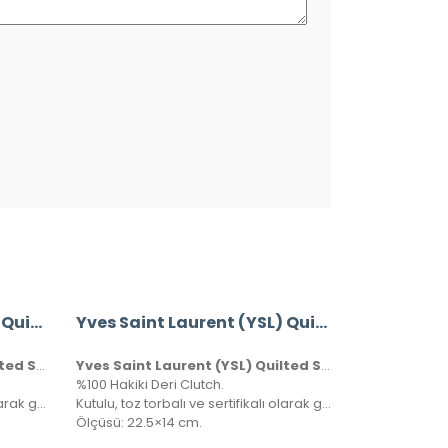
Yves Saint Laurent (YSL) Quilted Shoulder Bag
Yves Saint Laurent (YSL) Quilted Shoulder Bag
Yves Saint Laurent (YSL) Quilted Shoulder Bag
Yves Saint Laurent (YSL) Quilted Shoulder Bag
%100 Hakiki Deri Clutch.
Kutulu, toz torbalı ve sertifikalı olarak gönderilecektir.
Kutulu, toz torbalı ve sertifikalı olarak gönderilecektir.
Ölçüsü: 22.5×14 cm.