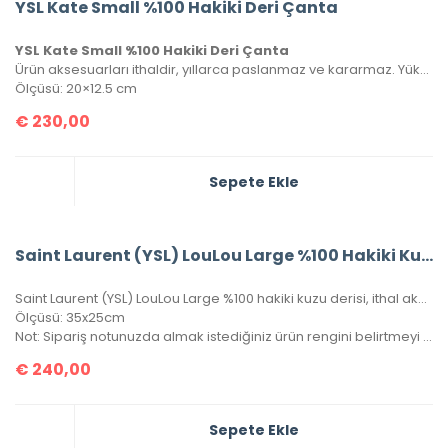
YSL Kate Small %100 Hakiki Deri Çanta
YSL Kate Small %100 Hakiki Deri Çanta
Ürün aksesuarları ithaldir, yıllarca paslanmaz ve kararmaz. Yüksek kalite roys deriden üretilmiştir, tüm metal aksamlarında Saint Laurent yazısı mevcuttur. Kutulu, toz torbalı ve sertifikalı olarak gönderilecektir.
Ölçüsü: 20×12.5 cm
€
230,00
Sepete Ekle
Saint Laurent (YSL) LouLou Large %100 Hakiki Kuzu Derisi
Saint Laurent (YSL) LouLou Large %100 hakiki kuzu derisi, ithal aksesuar. Seri numaralı, kutulu, toz torbalı ve sertifikalıdır.
Ölçüsü: 35x25cm
Not: Sipariş notunuzda almak istediğiniz ürün rengini belirtmeyi unutmayınız!
€
240,00
Sepete Ekle