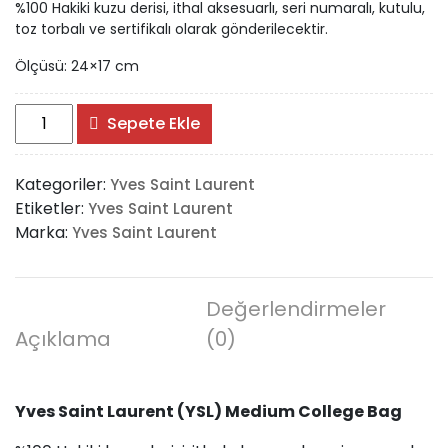
%100 Hakiki kuzu derisi, ithal aksesuarlı, seri numaralı, kutulu,
toz torbalı ve sertifikalı olarak gönderilecektir.
Ölçüsü: 24×17 cm
Yves
Sepete Ekle
Saint
Laurent
Kategoriler:
Yves Saint Laurent
(YSL)
Etiketler:
Yves Saint Laurent
Medium
Marka:
Yves Saint Laurent
College
Bag
adet
Değerlendirmeler
Açıklama
(0)
Yves Saint Laurent (YSL) Medium College Bag