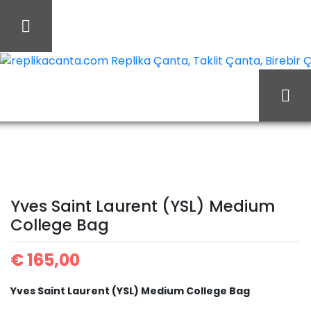
İçeriği
Geç
replikacanta.com Replika Çanta, Taklit Çanta, Birebir Ça
Yves
Ana Sayfa
Yves Saint Laurent
Saint Laurent (YSL)
Yves Saint Laurent (YSL) Medium
Medium College Bag
College Bag
€
165,00
Yves Saint Laurent (YSL) Medium College Bag