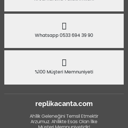
Whatsapp 0533 694 39 90
%100 Müşteri Memnuniyeti
replikacanta.com
Ahîlik Geleneğini Temsil Etmektir
Arzumuz. Ahîlikte Esas Olan İlke
Müşteri Memnuniyetidir!