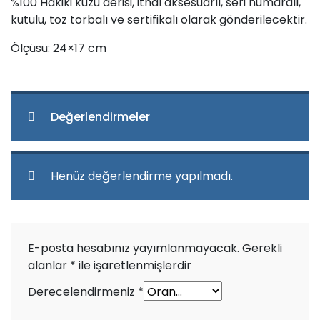
%100 Hakiki kuzu derisi, ithal aksesuarlı, seri numaralı,
kutulu, toz torbalı ve sertifikalı olarak gönderilecektir.
Ölçüsü: 24×17 cm
Değerlendirmeler
Henüz değerlendirme yapılmadı.
E-posta hesabınız yayımlanmayacak.
Gerekli
alanlar
*
ile işaretlenmişlerdir
Derecelendirmeniz
*