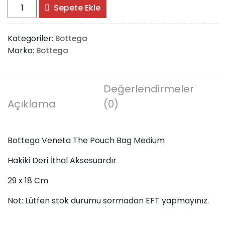
Bottega
Sepete Ekle
Veneta
The
Kategoriler:
Bottega
Pouch
Marka:
Bottega
Bag
Medium
adet
Değerlendirmeler
Açıklama
(0)
Bottega Veneta The Pouch Bag Medium
Hakiki Deri İthal Aksesuardır
29 x 18 Cm
Not: Lütfen stok durumu sormadan EFT yapmayınız.