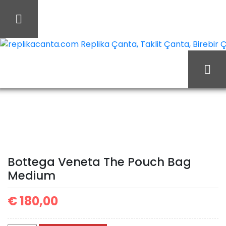
İçeriği
Geç
replikacanta.com Replika Çanta, Taklit Çanta, Birebir Ça
Bottega
Ana Sayfa
Bottega
Veneta The Pouch Bag
Medium
Bottega Veneta The Pouch Bag
Medium
€
180,00